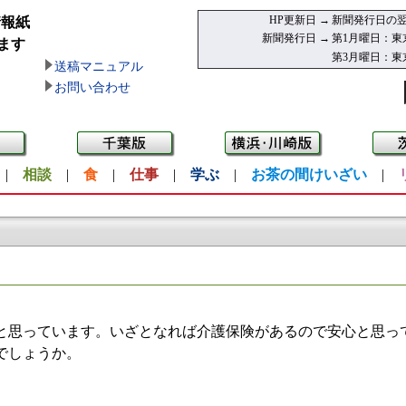
HP更新日 →
新聞発行日の翌
情報紙
新聞発行日 →
第1月曜日：東
ます
第3月曜日：東
送稿マニュアル
お問い合わせ
|
相談
|
食
|
仕事
|
学ぶ
|
お茶の間けいざい
|
思っています。いざとなれば介護保険があるので安心と思っ
でしょうか。