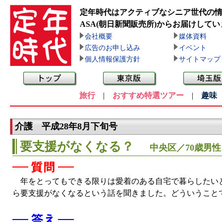
定年時代はアクティブなシニア世代の
ASA(朝日新聞販売所)
からお届けしてい
会社概要
媒体資料
広告のお申し込み
イベント
個人情報保護方針
サイトマップ
旅行
|
おすすめ特選ツアー
|
趣味
介護 平成28年8月下旬号
要支援がなくなる？
中央区／70歳男性
年をとってもできる限りは愛着のある自宅で暮らしたいと
ら要支援がなくなるという話を聞きました。どういうこと