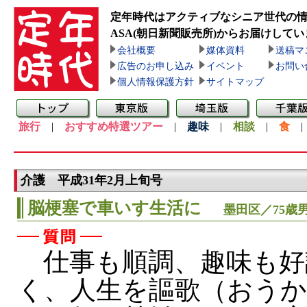
定年時代はアクティブなシニア世代の
ASA(朝日新聞販売所)
からお届けしてい
会社概要
媒体資料
送稿マ
広告のお申し込み
イベント
お問い
個人情報保護方針
サイトマップ
旅行
|
おすすめ特選ツアー
|
趣味
|
相談
|
食
介護 平成31年2月上旬号
脳梗塞で車いす生活に
墨田区／75歳
仕事も順調、趣味も好
く、人生を謳歌（おう