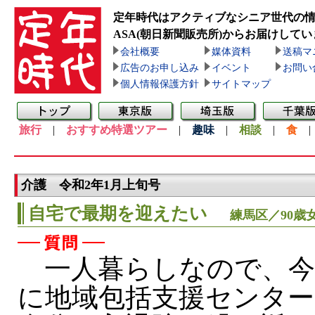
定年時代はアクティブなシニア世代の
ASA(朝日新聞販売所)
からお届けしてい
会社概要
媒体資料
送稿マ
広告のお申し込み
イベント
お問い
個人情報保護方針
サイトマップ
旅行
|
おすすめ特選ツアー
|
趣味
|
相談
|
食
介護 令和2年1月上旬号
自宅で最期を迎えたい
練馬区／90歳
一人暮らしなので、今
に地域包括支援センタ