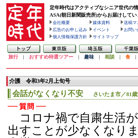
定年時代はアクティブなシニア世代の
ASA(朝日新聞販売所)
からお届けしてい
会社概要
媒体資料
送稿マ
広告のお申し込み
イベント
お問い
個人情報保護方針
サイトマップ
旅行
|
おすすめ特選ツアー
|
趣味
|
相談
|
食
介護 令和3年2月上旬号
会話がなくなり不安
さいたま市／81
コロナ禍で自粛生活が
出すことが少なくなり