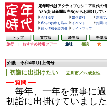
定年時代はアクティブなシニア世代の
ASA(朝日新聞販売所)
からお届けしてい
会社概要
媒体資料
送稿マ
広告のお申し込み
イベント
お問い
個人情報保護方針
サイトマップ
旅行
|
おすすめ特選ツアー
|
趣味
|
相談
|
食
介護 令和4年1月上旬号
初詣に出掛けたい
立川市／77歳女性
毎年、一年を無事に過
初詣に出掛けていまし