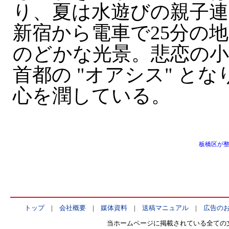
り、夏は水遊びの親子
新宿から電車で25分の
のどかな光景。悲恋の小
首都の "オアシス" と
心を潤している。
板橋区が
トップ
|
会社概要
|
媒体資料
|
送稿マニュアル
|
広告の
当ホームページに掲載されている全ての