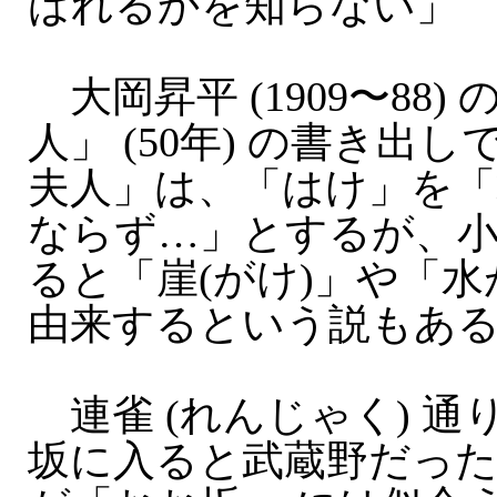
ばれるかを知らない」
大岡昇平 (1909〜88)
人」 (50年) の書き出
夫人」は、「はけ」を「
ならず…」とするが、
ると「崖(がけ)」や「水が
由来するという説もあ
連雀 (れんじゃく) 通
坂に入ると武蔵野だっ