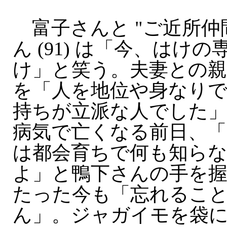
富子さんと "ご近所仲間
ん (91) は「今、はけ
け」と笑う。夫妻との親
を「人を地位や身なり
持ちが立派な人でした
病気で亡くなる前日、「
は都会育ちで何も知ら
よ」と鴨下さんの手を握
たった今も「忘れるこ
ん」。ジャガイモを袋