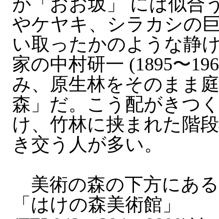
が「おお坂」 には似合
やケヤキ、シラカシの
い取ったかのような静
家の中村研一 (1895〜19
み、原生林をそのまま
森」だ。こう配がきつ
け、竹林に挟まれた階段
き交う人が多い。
美術の森の下方にある
「はけの森美術館」