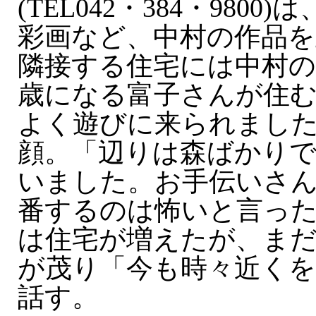
(TEL042・384・980
彩画など、中村の作品を
隣接する住宅には中村の妻
歳になる富子さんが住
よく遊びに来られまし
顔。「辺りは森ばかり
いました。お手伝いさ
番するのは怖いと言っ
は住宅が増えたが、ま
が茂り「今も時々近く
話す。