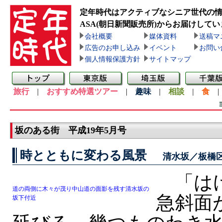
定年時代はアクティブなシニア世代の
ASA(朝日新聞販売所)
からお届けしてい
会社概要
媒体資料
送稿マ
広告のお申し込み
イベント
お問い
個人情報保護方針
サイトマップ
旅行
|
おすすめ特選ツアー
|
趣味
|
相談
|
食
坂のある街 平成19年5月号
時とともに変わる風景
清水坂／板橋
「はけ
道の両側に木々が茂り中山道の面影を残す清水坂の
急斜面
坂下付近