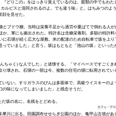
。『どりこの』をはっきり覚えているのは、親類の中でもわた
よくカルピスと混同されるのよ。でも違う味」と。はちみつのよ
笑顔を見せた。
とブドウ糖。当時は栄養不足から過労や夏ばてで倒れる人が
ほか、軍にも拠出された。特許名は含糖栄養剤。多額の特許料
た。坂沿いに石塀が続く広大な屋敷。米の配達のため自転車で坂を上
思っていました」と言う。坂はもともと「池山の坂」といった
とんちゃく) な人でした」と述懐する。「マイペースですごく
取り壊され、石塀の一部は今、複数の住宅の塀に転用されてい
いない。すりガラスのびんは多面体で、高級ウイスキーのよ
幻の味になってしまいました」と残念そうだ。
ただ坂の名に、名残をとどめる。
カフェ・デス
摩川に出る。田園調布せせらぎ公園のほか、亀甲山古墳があ