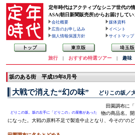
定年時代はアクティブなシニア世代の
ASA(朝日新聞販売所)
からお届けしてい
会社概要
媒体資料
広告のお申し込み
イベント
個人情報保護方針
サイトマップ
旅行
|
おすすめ特選ツアー
|
趣味
坂のある街 平成19年8月号
大戦で消えた“幻の味”
どりこの坂／
田園調布に「
どりこの坂。坂の左手に「どりこの」の屋敷があった
物の商品名。開
になった。大戦の原料不足で製造中止となり、今その“のど
田園調布に名をとどめる