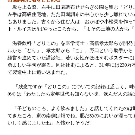
坂を上る際、右手に田園調布せせらぎ公園を望む「どりこ
左手は高級住宅地。ただ田園調布の中心から少し離れているた
もありました。古くから住む人は、おかぼや小松菜を作って
ト・ルイス)がはやったころから、「よその土地の人から
滋養飲料「どりこの」を医学博士・高橋孝太郎らが開発したの
ルから「どり」、孝太郎から「こ」、野口という助手から
経営を進めていた講談社。若い女性がほほえむポスターに
勇ましい字句が躍る。同社社史によると、31 年には230
で製造中止に追い込まれた。
「残念ですが『どりこの』についての記録は乏しく、味
(64) は「わたしたち定年世代も知らない味。飲んだ人の
「子どものころ、よく飲みました」と話してくれたのは昭
てきたころ、家の南側は畑でね。肥だめのにおいが漂って
いしく感じましたね」と懐かしそうだ。