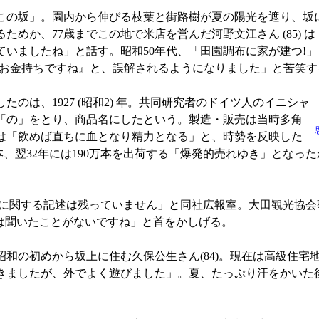
の坂」。園内から伸びる枝葉と街路樹が夏の陽光を遮り、坂
めか、77歳までこの地で米店を営んだ河野文江さん (85) 
いましたね」と話す。昭和50年代、「田園調布に家が建つ!」
『お金持ちですね』と、誤解されるようになりました」と苦笑す
は、1927 (昭和2) 年。共同研究者のドイツ人のイニシャ
「の」をとり、商品名にしたという。製造・販売は当時多角
は「飲めば直ちに血となり精力となる」と、時勢を反映した
万本、翌32年には190万本を出荷する「爆発的売れゆき」となっ
に関する記述は残っていません」と同社広報室。大田観光協会
話は聞いたことがないですね」と首をかしげる。
和の初めから坂上に住む久保公生さん(84)。現在は高級住宅
きましたが、外でよく遊びました」。夏、たっぷり汗をかいた