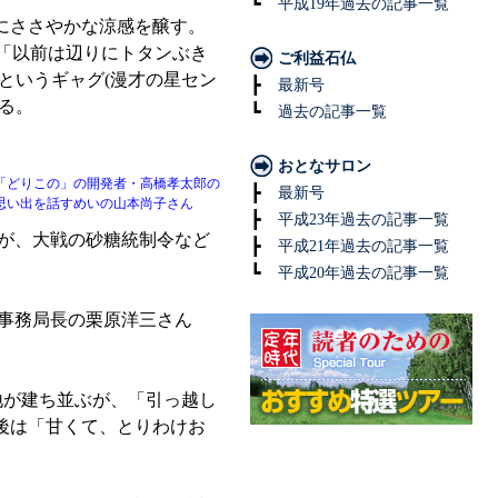
┗
平成19年過去の記事一覧
にささやかな涼感を醸す。
は「以前は辺りにトタンぶき
ご利益石仏
というギャグ(漫才の星セン
┣
最新号
る。
┗
過去の記事一覧
おとなサロン
「どりこの」の開発者・高橋孝太郎の
┣
最新号
思い出を話すめいの山本尚子さん
┣
平成23年過去の記事一覧
たが、大戦の砂糖統制令など
┣
平成21年過去の記事一覧
┗
平成20年過去の記事一覧
事務局長の栗原洋三さん
地が建ち並ぶが、「引っ越し
後は「甘くて、とりわけお