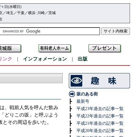
々日(水曜日)
京／埼玉／千葉／横浜･川崎／茨城
京
リンク
|
インフォメーション
|
出版
坂のある街
┣
最新号
は、戦前人気を呼んだ飲み
┣
平成23年過去の記事一覧
「どりこの坂」と呼ぶよう
┣
平成22年過去の記事一覧
、坂とその周辺を歩いた。
┣
平成21年過去の記事一覧
┣
平成20年過去の記事一覧