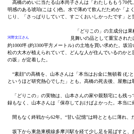
高橋のめいに当たる山本尚子さんは「わたしももう70代
明感のある琥珀(こはく)色。水で薄めて飲んだためか「
じり、「さっぱりしていて、すごくおいしかったです」と
「どりこの」の主成分は果糖
河野文江さん
見舞いの品として重宝された
約1000坪 (約3300平方メートル) の土地を買い求め
松の大木が植えられていて、どんな人が住んでいるのかと
の坂」が定着した。
“素顔”の高橋を、山本さんは「本当はお金に無頓着 (む
というほど研究熱心でした」とも。高橋の死去後、屋敷は
「どりこの」の実物は、山本さんの家や親類宅にも残って
録もなく、山本さんは「保存しておけばよかった。本当に
間もなく終戦から62年。“甘い記憶”は時とともに薄れ、
坂下から東急東横線多摩川駅を経て少し足を延ばすと、多