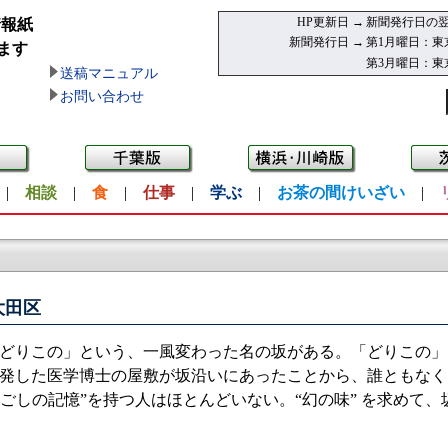
HP更新日 →
新聞発行日の翌
情報紙
新聞発行日 →
第1月曜日：東
ます
第3月曜日：東
送稿マニュアル
お問い合わせ
|
相談
|
食
|
仕事
|
学ぶ
|
お茶の間けいざい
|
大田区
どりこの」という、一風変わった名の坂がある。「どりこの」
発した医学博士の屋敷が坂沿いにあったことから、誰ともなく
ごしの記憶”を持つ人はほとんどいない。“幻の味” を求めて