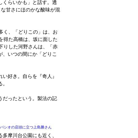
しくらいかも」と話す。透
うな甘さにほのかな酸味が混
多く、「どりこの」は、お
を得た高橋は、坂に面した
り下りした河野さんは、「赤
が、いつの間にか「どりこ
きれい好き。自らを『奇人』
る。
うだったという。製法の記
パシオの店頭に立つ上島勝さん
る多摩川台公園にも近く、