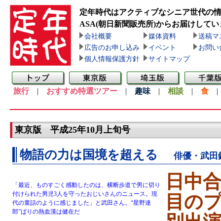
定年時代はアクティブなシニア世代の
ASA(朝日新聞販売所)
からお届けしてい
会社概要
媒体資料
送稿マ
広告のお申し込み
イベント
お問い
個人情報保護方針
サイトマップ
旅行
|
おすすめ特選ツアー
|
趣味
|
相談
|
食
東京版 平成25年10月上旬号
物語の力は国境を超える
俳優・武田
日中合
「最近、ものすごく感動したのは、横断歩道で男に切り
付けられた男児3人を守ったおじいさんのニュース。現
目の
代の童話のように感じました」と武田さん。“星野達
郎”ばりの熱血漢は健在だ