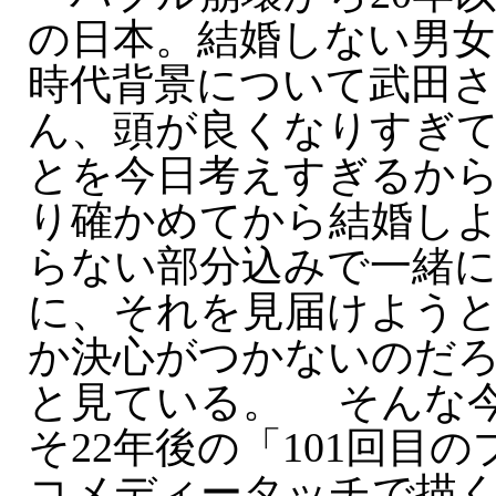
の日本。結婚しない男
時代背景について武田
ん、頭が良くなりすぎ
とを今日考えすぎるか
り確かめてから結婚し
らない部分込みで一緒
に、それを見届けよう
か決心がつかないのだ
と見ている。 そんな
そ22年後の「101回目
コメディータッチで描