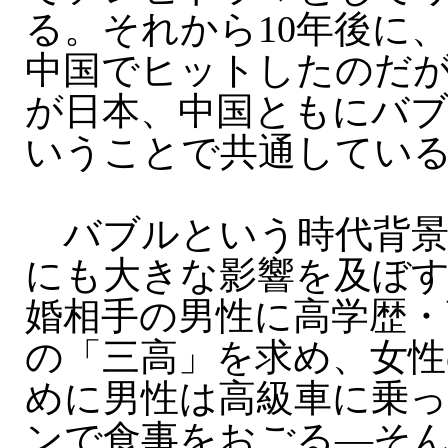
る。それから10年後に
中国でヒットしたのだ
が日本、中国ともにバ
いうことで共通してい
バブルという時代背景
にも大きな影響を及ぼ
婚相手の男性に高学歴・
の「三高」を求め、女性
めに男性は高級車に乗
ンで食事をおごる—そ