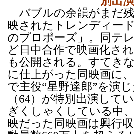
別出
バブルの余韻がまだ残る
映されたトレンディード
のプロポーズ」。同テ
ど日中合作で映画化され
も公開される。すてき
に仕上がった同映画に、
で主役“星野達郎”を演
（64）が特別出演して
ぎくしゃくしている中
映だった同映画は興行収