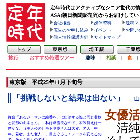
定年時代はアクティブなシニア世代の
ASA(朝日新聞販売所)
からお届けしてい
会社概要
媒体資料
送稿マ
広告のお申し込み
イベント
お問い
個人情報保護方針
サイトマップ
旅行
|
おすすめ特選ツアー
|
趣味
|
相談
|
食
東京版 平成25年11月下旬号
「挑戦しないと結果は出ない」
山
女優活
舞台「あるジーサンに線香を」に出演する際と同じ着物
と髪形の山本さん。「私は幽霊役なので、衣装替えは一
清純
度かな。（主人公の）モト冬樹さんは大変。老人、中
年、若者、また老人…、目まぐるしくメークを変えるの
で、それも見ものです」