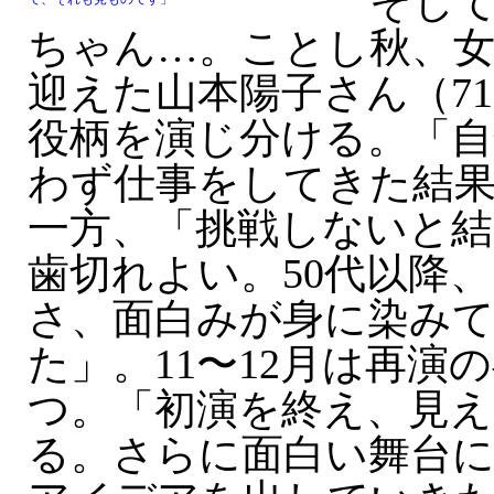
そし
ちゃん…。ことし秋、女
迎えた山本陽子さん（7
役柄を演じ分ける。「自
わず仕事をしてきた結
一方、「挑戦しないと結
歯切れよい。50代以降
さ、面白みが身に染み
た」。11〜12月は再演
つ。「初演を終え、見
る。さらに面白い舞台