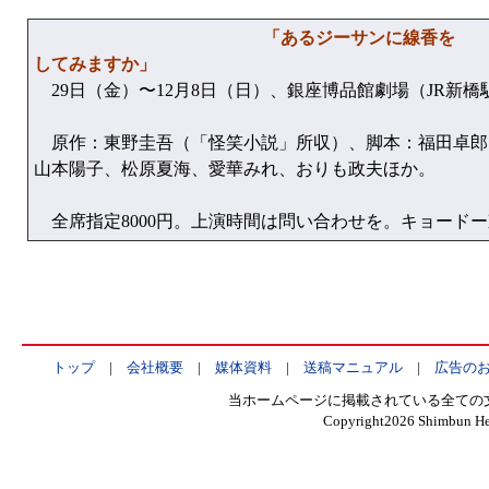
「あるジーサンに線香を 
してみますか」
29日（金）〜12月8日（日）、銀座博品館劇場（JR新橋
原作：東野圭吾（「怪笑小説」所収）、脚本：福田卓郎
山本陽子、松原夏海、愛華みれ、おりも政夫ほか。
全席指定8000円。上演時間は問い合わせを。キョードー東京 Te
トップ
|
会社概要
|
媒体資料
|
送稿マニュアル
|
広告の
当ホームページに掲載されている全ての
Copyright
2026 Shimbun Hen