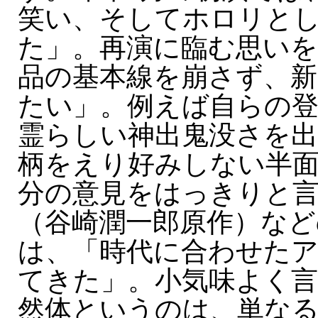
笑い、そしてホロリと
た」。再演に臨む思いを
品の基本線を崩さず、新
たい」。例えば自らの登
霊らしい神出鬼没さを出
柄をえり好みしない半
分の意見をはっきりと
（谷崎潤一郎原作）など
は、「時代に合わせた
てきた」。小気味よく言
然体というのは、単な