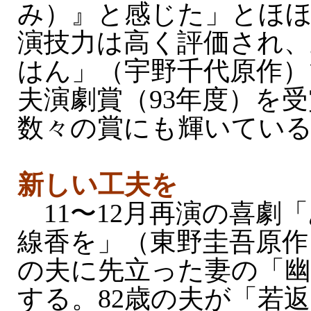
み）』と感じた」とほ
演技力は高く評価され、
はん」（宇野千代原作）
夫演劇賞（93年度）を
数々の賞にも輝いてい
新しい工夫を
11〜12月再演の喜劇
線香を」（東野圭吾原作
の夫に先立った妻の「幽
する。82歳の夫が「若