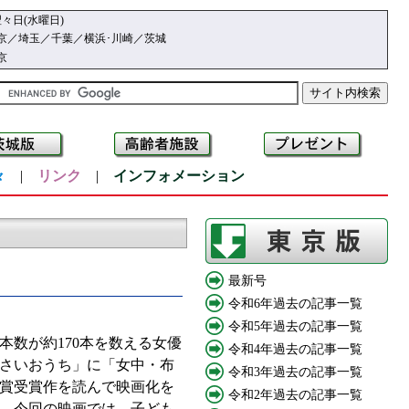
々日(水曜日)
京／埼玉／千葉／横浜･川崎／茨城
京
々
|
リンク
|
インフォメーション
最新号
令和6年過去の記事一覧
令和5年過去の記事一覧
数が約170本を数える女優
令和4年過去の記事一覧
小さいおうち」に「女中・布
令和3年過去の記事一覧
賞受賞作を読んで映画化を
令和2年過去の記事一覧
ん。今回の映画では、子ども