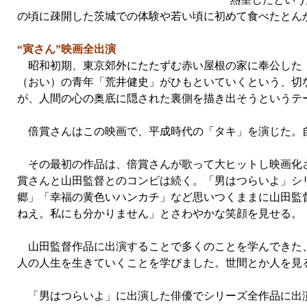
の頃に疎開した茨城での体験や若い頃に初めて食べたとん
“寅さん”映画全出演
昭和初期、東京郊外にたたずむ赤い屋根の家に奉公した「
（おい）の青年「荒井健史」がひもといていくという、切
が、人間の心の奥底に隠された裏側を描き出そうというテ
倍賞さんはこの映画で、平成時代の「タキ」を演じた。自
その最初の作品は、倍賞さんが歌って大ヒットし映画化され
賞さんと山田監督とのコンビは続く。「男はつらいよ」シリ
郷」「幸福の黄色いハンカチ」など思いつくままに山田監
ねえ。私にも分かりません」とさわやかな笑顔を見せる。
山田監督作品に出演することで多くのことを学んできた、
人の人生を生きていくことを学びました。世間とか人を見
「男はつらいよ」に出演した俳優でシリーズ全作品に出演し