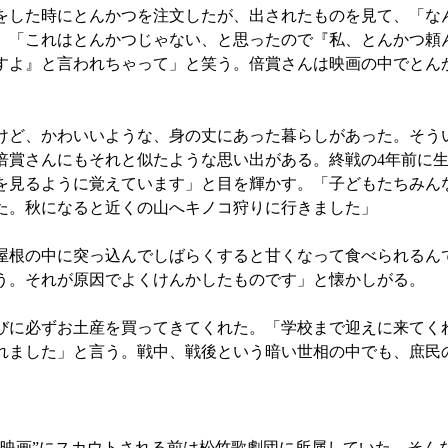
をした時にとんかつを注文したが、出されたものを見て、「な
。「これはとんかつじゃない、と思ったので『私、とんかつ頼
すよ』と言われちゃって」と笑う。倍賞さんは映画の中でとん
ど、かわいいような、身の丈にあった暮らしがあった。そう
倍賞さんにもそれと似たような思い出がある。終戦の4年前に
を見るように覚えています」と目を輝かす。「子どもたちみん
た。秋になると近くの山へキノコ狩りに行きました」
根の中に突っ込んでしばらくすると甘くなって食べられるん
う。それが原因でよくけんかしたものです」と懐かしがる。
びに必ずお土産を買ってきてくれた。「学校まで迎えに来てく
れました」と言う。戦中、戦後という暗い世相の中でも、庶民
映画”にスカウトされる前は松竹歌劇団に所属していた。そん