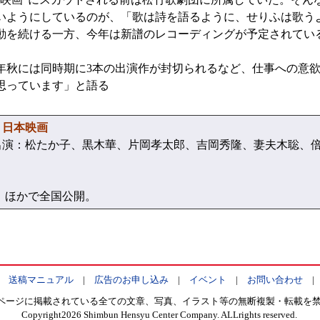
いようにしているのが、「歌は詩を語るように、せりふは歌う
動を続ける一方、今年は新譜のレコーディングが予定されてい
秋には同時期に3本の出演作が封切られるなど、仕事への意欲
思っています」と語る
日本映画
演：松たか子、黒木華、片岡孝太郎、吉岡秀隆、妻夫木聡、倍
81）ほかで全国公開。
|
送稿マニュアル
|
広告のお申し込み
|
イベント
|
お問い合わせ
ページに掲載されている全ての文章、写真、イラスト等の無断複製・転載を
Copyright
2026 Shimbun Hensyu Center Company. ALLrights reserved.