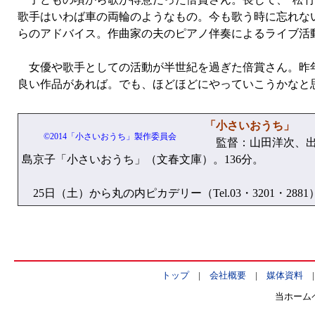
歌手はいわば車の両輪のようなもの。今も歌う時に忘れな
らのアドバイス。作曲家の夫のピアノ伴奏によるライブ活
女優や歌手としての活動が半世紀を過ぎた倍賞さん。昨年
良い作品があれば。でも、ほどほどにやっていこうかなと
「小さいおうち」 
©2014「小さいおうち」製作委員会
監督：山田洋次、出
島京子「小さいおうち」（文春文庫）。136分。
25日（土）から丸の内ピカデリー（Tel.03・3201・28
トップ
|
会社概要
|
媒体資料
当ホーム