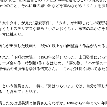
かつのこと、それに母の思い出などを重ねながら「タキ」を演
女中タキ」が見た“恋愛事件”。「タキ」が封印したこの秘密を
なくもミステリアスな映画「小さいおうち」。家族の温かさを
ーマに挑んだ。
らが出演した映画の「3分の1以上を山田監督の作品が占める
た「下町の太陽」（1963年公開）だった。山田監督にとっ
ーズ全48作（特別篇1作）をはじめ、「霧の旗」「ハナ肇の
督作品の出演作を挙げる倍賞さん。「これだけ長く続いてきた
という倍賞さん。「特に『男はつらいよ』では、自分が演じ
る目も含めて」と話す。
たのは渥美清と倍賞さんらわずか。69年から95年まで26年