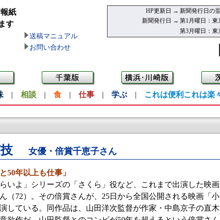
HP更新日 →
新聞発行日の翌
情報紙
新聞発行日 →
第1月曜日：東
ます
第3月曜日：東
送稿マニュアル
お問い合わせ
味
|
相談
|
食
|
仕事
|
学ぶ
|
これは便利これは楽
演技
女優・倍賞千恵子さん
と50年以上も仕事」
いよ」シリーズの「さくら」役など、これまで出演した映画本
ん（72）。その倍賞さんが、25日から全国公開される映画「
演している。同作品は、山田洋次監督が作家・中島京子の直木
意欲作だ。山田監督とのコンビが50年を超えるという倍賞さ