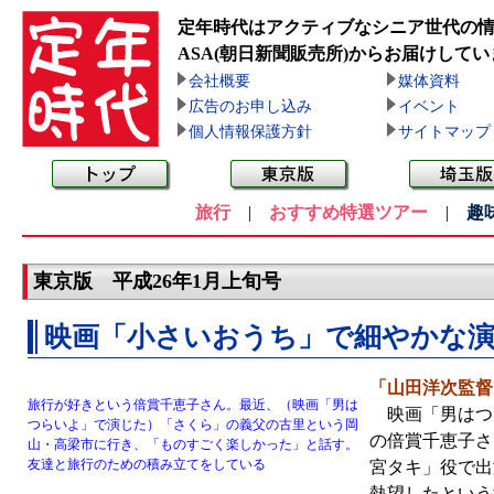
定年時代はアクティブなシニア世代の
ASA(朝日新聞販売所)
からお届けしてい
会社概要
媒体資料
広告のお申し込み
イベント
個人情報保護方針
サイトマップ
旅行
|
おすすめ特選ツアー
|
趣
東京版 平成26年1月上旬号
映画「小さいおうち」で細やかな
「山田洋次監督
旅行が好きという倍賞千恵子さん。最近、（映画「男は
映画「男はつら
つらいよ」で演じた）「さくら」の義父の古里という岡
の倍賞千恵子さ
山・高梁市に行き、「ものすごく楽しかった」と話す。
友達と旅行のための積み立てをしている
宮タキ」役で出
熱望したという