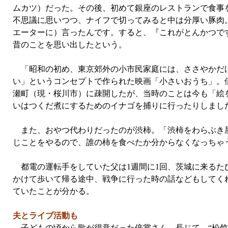
ムカツ）だった。その後、初めて銀座のレストランで食事
不思議に思いつつ、ナイフで切ってみると中は分厚い豚肉
エーターに）言ったんです。すると、『これがとんかつで
昔のことを思い出したという。
「昭和の初め、東京郊外の小市民家庭には、ささやかだけ
い」というコンセプトで作られた映画「小さいおうち」。
瀬町（現・桜川市）に疎開したが、当時のことは今も「絵
いはつくだ煮にするためのイナゴを捕りに行ったりしまし
また、おやつ代わりだったのが渋柿。「渋柿をわらぶき屋
じことをやるので、誰の柿を食べたか分からなくなっちゃ
都電の運転手をしていた父は1週間に1回、茨城に来るた
かけて歩いて帰る途中、戦争に行った時の話などもしてく
ていたことが分かる。
夫とライブ活動も
子どもの頃から歌が得意だった倍賞さん。長じて、“松竹