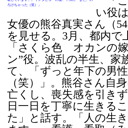
「こ
ろけちゃった（笑）」
い役
女優の熊谷真実さん（5
を見せる。3月、都内で
「さくら色 オカンの嫁
ン”役。波乱の半生、家
て、「ずっと年下の男
（笑）」。熊谷さん自身
亡くし、喪失感を引き
日一日を丁寧に生きる
た」と話す。「人の生