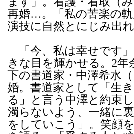
ます」。看護・看取（み
再婚…。「私の苦楽の軌
演技に自然とにじみ出
「今、私は幸せです」
きな目を輝かせる。2年
下の書道家・中澤希水（
婚。書道家として「生
る」と言う中澤と約束
濁らないよう、一緒に
をしていこう」。笑顔