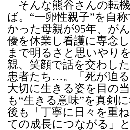
そんな熊谷さんの転機
ば。“一卵性親子”を自
かった母親が95年、が
優を休業し看護に専念し
まで明るさと思いやり
親、笑顔で話を交わし
患者たち…。「死が迫る
大切に生きる姿を目の
も“生きる意味”を真剣
後も「丁寧に日々を重
ての成長につながる」