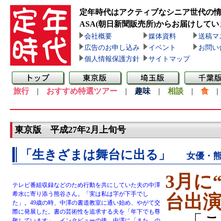
定年時代はアクティブなシニア世代の
ASA(朝日新聞販売所)
からお届けしてい
会社概要
媒体資料
送稿マ
広告のお申し込み
イベント
お問い
個人情報保護方針
サイトマップ
旅行
|
おすすめ特選ツアー
|
趣味
|
相談
|
食
東京版 平成27年2月上旬号
「生きざまは舞台に出る」
女優・
3月に
テレビ番組収録などのため行動を共にしていた夫の中澤
希水に寄り添う熊谷さん。「実は私は字が下手でし
台出
た」。49歳の時、中澤の書道教室に通い始め、やがて交
際に発展した。書の芸術性を追求する夫を「年下でも尊
敬しています」。インタビューの後、中澤に「また、の