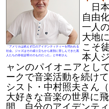
日本
自由化
一人
大地
こそ
「アメリカは絶えず己のアイデンティティーを問われる
社会。ジャズはその成り立ちから差別に苦しんできた黒
本人
人たちの存在証明そのものだった」と中村さん
ャンのパイオニアとして
ークで音楽活動を続け
シスト・中村照夫さん（
大好きな音楽の世界に飛
間、自分のアイデンテ