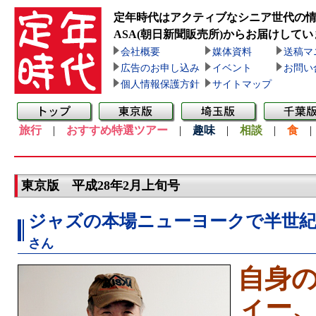
定年時代はアクティブなシニア世代の
ASA(朝日新聞販売所)
からお届けしてい
会社概要
媒体資料
送稿マ
広告のお申し込み
イベント
お問い
個人情報保護方針
サイトマップ
旅行
|
おすすめ特選ツアー
|
趣味
|
相談
|
食
東京版 平成28年2月上旬号
ジャズの本場ニューヨークで半世
さん
自身
ィー