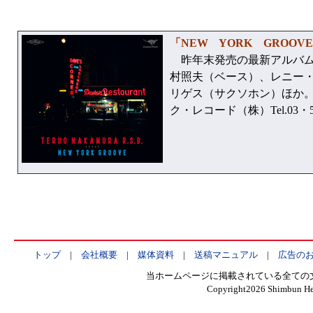
「NEW YORK GROO
昨年末発売の最新アルバム
村照夫（ベース）、レニー
リゲス（サクソホン）ほか。CD
ク・レコード（株）Tel.03・54
トップ
|
会社概要
|
媒体資料
|
送稿マニュアル
|
広告の
当ホームページに掲載されている全ての
Copyright
2026 Shimbun Hen