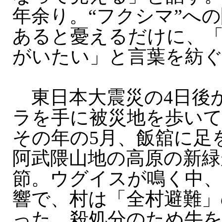
年余り。“フクシマ”へ
あると憂えるだけに、
がいたい」と言葉を紡
東日本大震災の4日後
ラを手に被災地を歩い
その年の5月、飯舘に足
阿武隈山地の高原の新緑
節。ウグイスが鳴く中、
響で、村は「全村避難」
った。殺処分のため牛を