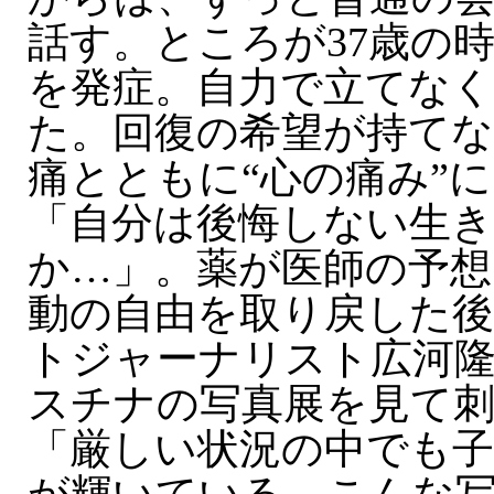
話す。ところが37歳の
を発症。自力で立てな
た。回復の希望が持てな
痛とともに“心の痛み”
「自分は後悔しない生
か…」。薬が医師の予想
動の自由を取り戻した
トジャーナリスト広河
スチナの写真展を見て
「厳しい状況の中でも