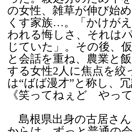
の女性、雑草が伸び始め
くす家族…。「かけが
われる悔しさ、それは
じていた」。その後、
と会話を重ね、農業と飯
する女性2人に焦点を絞
は“ばば漫才”と称し、
《笑ってねぇど やっ
島根県出身の古居さん
からは、ずっと普通の