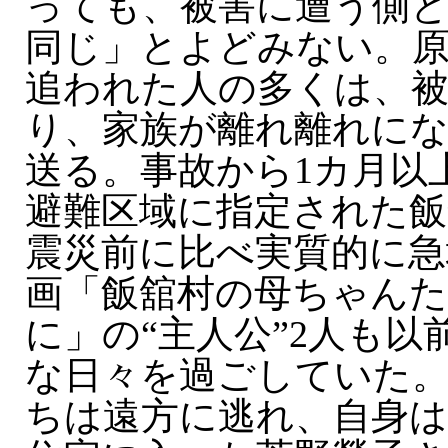
っても、被害に遭う側
同じ」とよどみない。
追われた人の多くは、
り、家族が離れ離れに
送る。事故から1カ月以
避難区域に指定された飯
震災前に比べ実質的に急
画「飯舘村の母ちゃん
に」の“主人公”2人も
な日々を過ごしていた
ちは遠方に逃れ、自身は