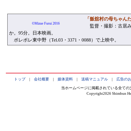
「飯舘村の母ちゃん
©Mizue Furui 2016
監督・撮影：古居み
か。95分。日本映画。
ポレポレ東中野（Tel.03・3371・0088）で上映中。
トップ
|
会社概要
|
媒体資料
|
送稿マニュアル
|
広告の
当ホームページに掲載されている全ての
Copyright
2026 Shimbun Hen