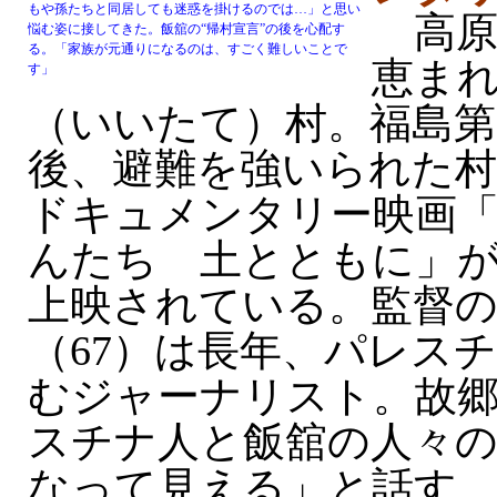
もや孫たちと同居しても迷惑を掛けるのでは…」と思い
高原
悩む姿に接してきた。飯舘の“帰村宣言”の後を心配す
る。「家族が元通りになるのは、すごく難しいことで
恵ま
す」
（いいたて）村。福島第
後、避難を強いられた
ドキュメンタリー映画
んたち 土とともに」
上映されている。監督
（67）は長年、パレス
むジャーナリスト。故
スチナ人と飯舘の人々
なって見える」と話す。