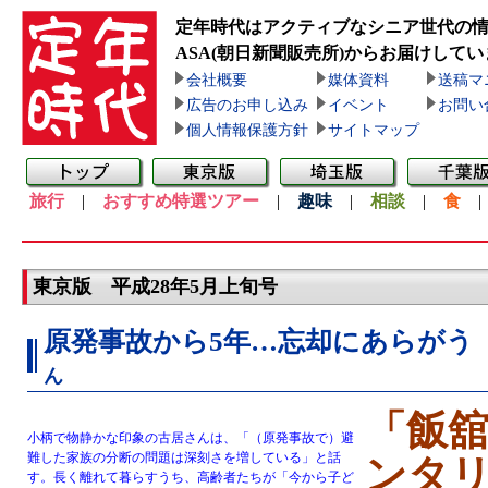
定年時代はアクティブなシニア世代の
ASA(朝日新聞販売所)
からお届けしてい
会社概要
媒体資料
送稿マ
広告のお申し込み
イベント
お問い
個人情報保護方針
サイトマップ
旅行
|
おすすめ特選ツアー
|
趣味
|
相談
|
食
東京版 平成28年5月上旬号
原発事故から5年…忘却にあらがう
ん
「飯
小柄で物静かな印象の古居さんは、「（原発事故で）避
難した家族の分断の問題は深刻さを増している」と話
ンタ
す。長く離れて暮らすうち、高齢者たちが「今から子ど