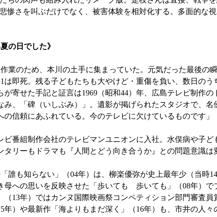
悲惨さを叫ぶだけでなく、被害体験を相対化する。多面的な視
い夏の日でした》
作業のため、本川の土手に集まっていた。元気だった最後の瞬
分の1は即死。残る子どもたちも大やけど・重傷を負い、数日の
が寄せた手記と証言は1969（昭和44）年、広島テレビ制作
なみ、「碑（いしぶみ）」。遺影が掲げられたスタジオで、名
への信頼にあふれている。今のテレビに欠けているものです」
ビ番組制作会社のテレビマンユニオンに入社。水俣病や子ど
ンタリーもドラマも『人間とどう向き合うか』との問題意識は
「誰も知らない」（04年）は、柳楽優弥が史上最年少（当時1
き母への思いを反映させた「歩いても 歩いても」（08年）で
」（13年）ではカンヌ国際映画祭コンペティション部門審査員
（15年）や最新作「海よりもまだ深く」（16年）も、市井の人