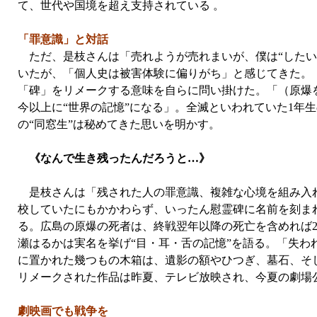
て、世代や国境を超え支持されている 。
「罪意識」と対話
ただ、是枝さんは「売れようが売れまいが、僕は“したい
いたが、「個人史は被害体験に偏りがち」と感じてきた。
「碑」をリメークする意味を自らに問い掛けた。「（原爆
今以上に“世界の記憶”になる」。全滅といわれていた1年
の“同窓生”は秘めてきた思いを明かす。
《なんで生き残ったんだろうと…》
是枝さんは「残された人の罪意識、複雑な心境を組み入れ
校していたにもかかわらず、いったん慰霊碑に名前を刻ま
る。広島の原爆の死者は、終戦翌年以降の死亡を含めれば
瀬はるかは実名を挙げ“目・耳・舌の記憶”を語る。「失
に置かれた幾つもの木箱は、遺影の額やひつぎ、墓石、そ
リメークされた作品は昨夏、テレビ放映され、今夏の劇場
劇映画でも戦争を