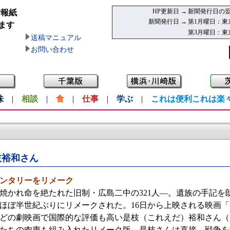
HP更新日 →
新聞発行日の翌
情報紙
新聞発行日 →
第1月曜日：東
ます
第3月曜日：東
送稿マニュアル
お問い合わせ
味
|
相談
|
食
|
仕事
|
学ぶ
|
これは便利これは楽
枝裕和さん
ンタリーをリメーク
かれ命を絶たれた旧制・広島二中の321人—。遺族の手記を
ほぼ半世紀ぶりにリメークされた。16日から上映される映画
どの劇映画で国際的な評価も高い是枝（これえだ）裕和さん（
たちの肉声も組み入れたリメーク版。是枝さんは直接、戦争を