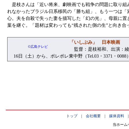
是枝さんは「近い将来、劇映画でも戦争の問題に取り組み
れなかったブラジル日系移民の「勝ち組」、もう一つは「
心。夫を自殺で失った妻を描写した「幻の光」、母親に置
葉を継ぐ。「題材は変わっても“残された側の生”と向き合
「いしぶみ」 日本映画
©広島テレビ
監督：是枝裕和、出演：綾
16日（土）から、ポレポレ東中野（Tel.03・3371・00
トップ
|
会社概要
|
媒体資料
当ホーム