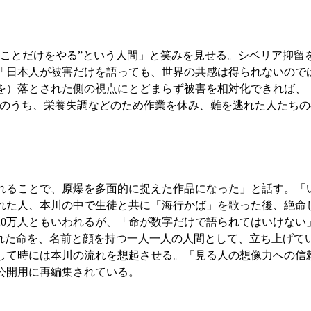
ことだけをやる”という人間」と笑みを見せる。シベリア抑留
「日本人が被害だけを語っても、世界の共感は得られないので
を）落とされた側の視点にとどまらず被害を相対化できれば、
生のうち、栄養失調などのため作業を休み、難を逃れた人たちの
ることで、原爆を多面的に捉えた作品になった」と話す。「
れた人、本川の中で生徒と共に「海行かば」を歌った後、絶命
20万人ともいわれるが、「命が数字だけで語られてはいけない
われた命を、名前と顔を持つ一人一人の人間として、立ち上げて
して時には本川の流れを想起させる。「見る人の想像力への信頼
公開用に再編集されている。