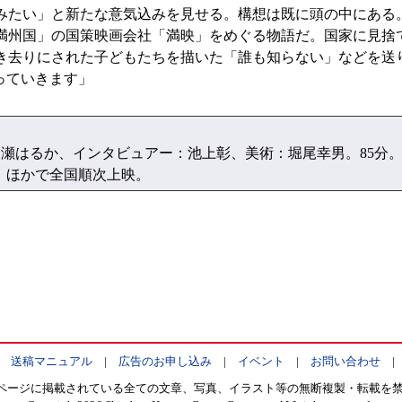
たい」と新たな意気込みを見せる。構想は既に頭の中にある
満州国」の国策映画会社「満映」をめぐる物語だ。国家に見捨
き去りにされた子どもたちを描いた「誰も知らない」などを送
っていきます」
瀬はるか、インタビュアー：池上彰、美術：堀尾幸男。85分
88）ほかで全国順次上映。
|
送稿マニュアル
|
広告のお申し込み
|
イベント
|
お問い合わせ
ページに掲載されている全ての文章、写真、イラスト等の無断複製・転載を