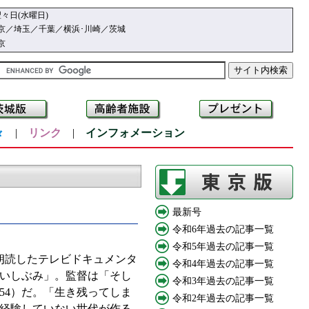
々日(水曜日)
京／埼玉／千葉／横浜･川崎／茨城
京
々
|
リンク
|
インフォメーション
最新号
令和6年過去の記事一覧
令和5年過去の記事一覧
朗読したテレビドキュメンタ
令和4年過去の記事一覧
「いしぶみ」。監督は「そし
令和3年過去の記事一覧
54）だ。「生き残ってしま
令和2年過去の記事一覧
経験していない世代が作る