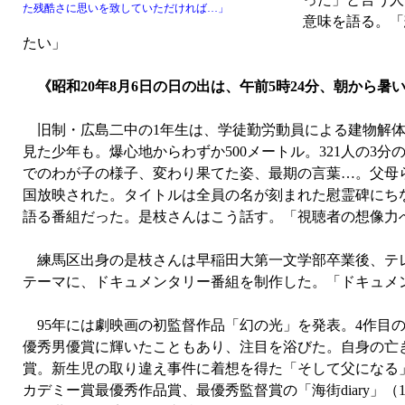
た残酷さに思いを致していただければ…」
意味を語る。「
たい」
《昭和20年8月6日の日の出は、午前5時24分、朝から暑
旧制・広島二中の1年生は、学徒勤労動員による建物解体
見た少年も。爆心地からわずか500メートル。321人の3
でのわが子の様子、変わり果てた姿、最期の言葉…。父母ら
国放映された。タイトルは全員の名が刻まれた慰霊碑にち
語る番組だった。是枝さんはこう話す。「視聴者の想像力
練馬区出身の是枝さんは早稲田大第一文学部卒業後、テレ
テーマに、ドキュメンタリー番組を制作した。「ドキュメ
95年には劇映画の初監督作品「幻の光」を発表。4作目の
優秀男優賞に輝いたこともあり、注目を浴びた。自身の亡
賞。新生児の取り違え事件に着想を得た「そして父になる
カデミー賞最優秀作品賞、最優秀監督賞の「海街diary」