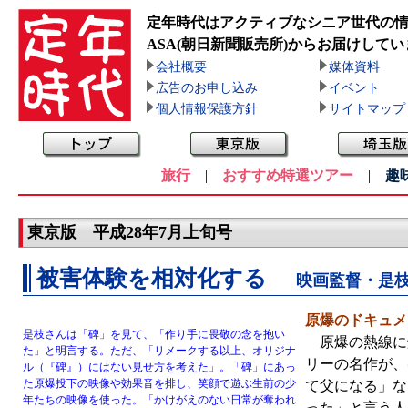
定年時代はアクティブなシニア世代の
ASA(朝日新聞販売所)
からお届けしてい
会社概要
媒体資料
広告のお申し込み
イベント
個人情報保護方針
サイトマップ
旅行
|
おすすめ特選ツアー
|
趣
東京版 平成28年7月上旬号
被害体験を相対化する
映画監督・是
原爆のドキュメ
是枝さんは「碑」を見て、「作り手に畏敬の念を抱い
原爆の熱線に焼
た」と明言する。ただ、「リメークする以上、オリジナ
リーの名作が、
ル（『碑』）にはない見せ方を考えた」。「碑」にあっ
た原爆投下の映像や効果音を排し、笑顔で遊ぶ生前の少
て父になる」な
年たちの映像を使った。「かけがえのない日常が奪われ
った」と言う人