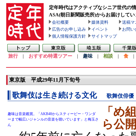
定年時代はアクティブなシニア世代の
ASA(朝日新聞販売所)
からお届けしてい
会社概要
媒体資料
送稿マ
広告のお申し込み
イベント
お問い
個人情報保護方針
サイトマップ
旅行
|
おすすめ特選ツアー
|
趣味
|
相談
|
食
東京版 平成29年11月下旬号
歌舞伎は生き続ける文化
歌舞伎俳優
「め組
趣味は音楽鑑賞。「AKB48からスティービー・ワンダ
ーまで幅広いジャンルの音楽を聴いています」と梅玉さ
ら公
ん