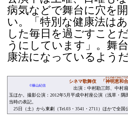
病気などで舞台に穴を
い。「特別な健康法はあ
した毎日を過ごすこと
うにしています」。舞
康法になっているよう
かんのめぐみわごう
シネマ歌舞伎 「
神明恵和
©篠山紀信
出演：中村勘三郎、中村扇
玉ほか。撮影公演：2012年5月平成中村座公演（浅草・
当時の表記。
25日（土）から東劇（Tel.03・3541・2711）ほかで全