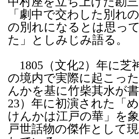
中村座を立ち上げた勘三
「劇中で交わした別れ
の別れになるとは思っ
た」としみじみ語る。
1805（文化2）年に芝
の境内で実際に起こっ
んかを基に竹柴其水が書き
23）年に初演された「
けんかは江戸の華」を
戸世話物の傑作として現