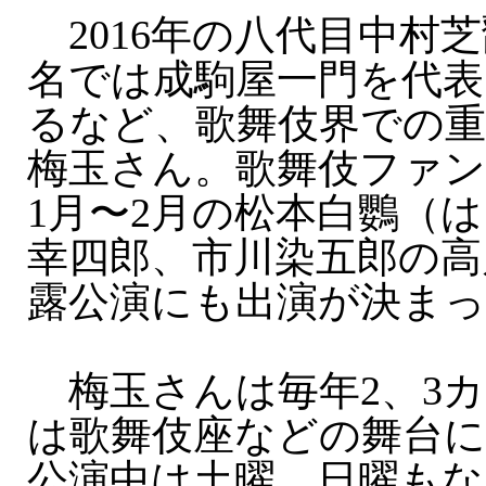
2016年の八代目中村
名では成駒屋一門を代表
るなど、歌舞伎界での
梅玉さん。歌舞伎ファン
1月〜2月の松本白鸚（
幸四郎、市川染五郎の高
露公演にも出演が決ま
梅玉さんは毎年2、3カ
は歌舞伎座などの舞台
公演中は土曜、日曜も