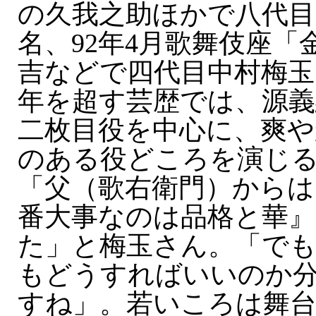
の久我之助ほかで八代目
名、92年4月歌舞伎座「
吉などで四代目中村梅玉
年を超す芸歴では、源義
二枚目役を中心に、爽や
のある役どころを演じ
「父（歌右衛門）からは
番大事なのは品格と華
た」と梅玉さん。「で
もどうすればいいのか
すね」。若いころは舞