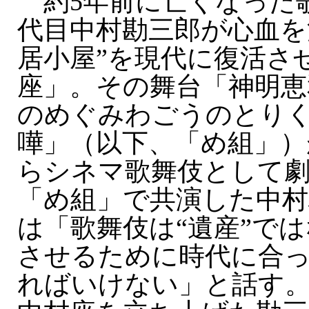
約5年前に亡くなった
代目中村勘三郎が心血を
居小屋”を現代に復活さ
座」。その舞台「神明恵
のめぐみわごうのとり
嘩」（以下、「め組」）
らシネマ歌舞伎として
「め組」で共演した中村
は「歌舞伎は“遺産”で
させるために時代に合
ればいけない」と話す