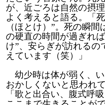
が、近ごろは自然の摂
よく考えると語る。「死
（ほとけ）”。死の瞬間
の硬直の時間が過ぎれば
け”、安らぎが訪れるの
えています（笑）」
幼少時は体が弱く、い
おかしくないと思われ
「歌と出合い、腹式呼吸
ここまで生きることが