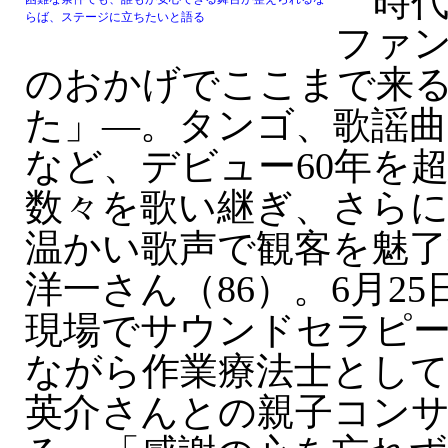
時代
らば、ステージに立ちたいと語る
ファ
のおかげでここまで来
た」—。タンゴ、歌謡曲
など、デビュー60年を
数々を歌い継ぎ、さら
温かい歌声で観客を魅了
洋一さん（86）。6月2
現場でサウンドセラピ
ながら作業療法士として
英介さんとの親子コン