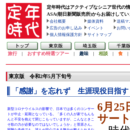
定年時代はアクティブなシニア世代の
ASA(朝日新聞販売所)
からお届けしてい
会社概要
媒体資料
送稿マ
広告のお申し込み
イベント
お問い
個人情報保護方針
サイトマップ
旅行
|
おすすめ特選ツアー
|
趣味
|
相談
|
食
東京版 令和2年5月下旬号
「感謝」を忘れず 生涯現役目指す
6月2
新型コロナウイルスの影響で、日本では多くのコンサー
トが中止・延期となっている。「多くの人が家でもんも
サー
んと不安を抱えて閉じこもっていますが、こんなときこ
そ歌の力が必要なのではないでしょうか」と菅原さん。
困難な条件でも、誰もが安心できる舞台が整えられるな