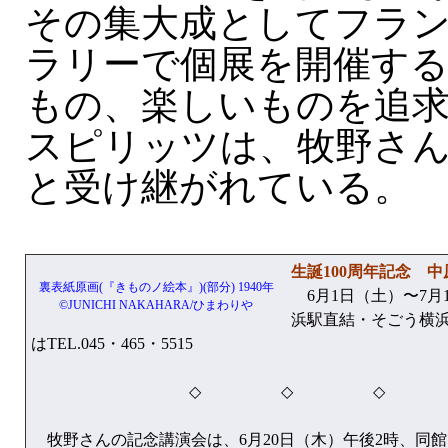
その集大成としてフラ
ラリーで個展を開催す
もの、楽しいものを追
スピリッツは、牧野さ
と受け継がれている。
生誕100周年記念 
裏表紙原画(『きものノ絵本』)(部分) 1940年
6月1日（土）〜7月
©JUNICHI NAKAHARA/ひまわりや
浜駅直結・そごう横浜
はTEL.045・465・5515
◇ ◇ ◇ 
牧野さんの記念講演会は、6月20日（木）午後2時、同館