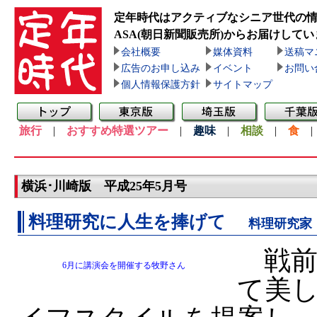
定年時代はアクティブなシニア世代の
ASA(朝日新聞販売所)
からお届けしてい
会社概要
媒体資料
送稿マ
広告のお申し込み
イベント
お問い
個人情報保護方針
サイトマップ
旅行
|
おすすめ特選ツアー
|
趣味
|
相談
|
食
横浜･川崎版 平成25年5月号
料理研究に人生を捧げて
料理研究家
戦前
6月に講演会を開催する牧野さん
て美