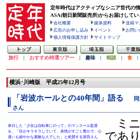
定年時代はアクティブなシニア世代の
ASA(朝日新聞販売所)
からお届けしてい
会社概要
媒体資料
送稿マ
広告のお申し込み
イベント
お問い
個人情報保護方針
サイトマップ
旅行
|
おすすめ特選ツアー
|
趣味
|
相談
|
食
横浜･川崎版 平成25年12月号
「岩波ホールとの40年間」語る
同
さん
ミニ
来日した「少女は自転車にのって」のマンスール監督
を、「目がキラキラしていて、表情がすごく豊かで、心
であり
遣いも細やかな素敵な人でした」と絶賛する原田さん