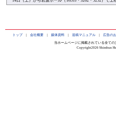
14日（土）から岩波ホール（Tel.03・3262・5252）で上
トップ
|
会社概要
|
媒体資料
|
送稿マニュアル
|
広告の
当ホームページに掲載されている全ての
Copyright
2026 Shimbun Hen