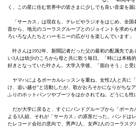
く、この星に住む世界中の皆さまに少しでも良い音楽を届
「サーカス」は現在も、テレビやラジオをはじめ、全国各
昔から、地元のコーラスグループとのジョイントを求めら
ろいろな人たちとハーモニーの広がりを楽しんでいます」
叶さんは1952年、新聞記者だった父の最初の配属先で
い3人は幼少のころから母と共に歌う毎日。「時には本格
好きとなっていた叶さん。大学入学後、「面白そう」と受
ヤマハによるボーカルレッスンを重ね、女性2人と共に「
け、追い越せ”と活動したが、歌がおろそかになりがちな
ふりのホットパンツやブーツをはかされてね。どうにも性
だが大学に戻ると、すぐにバンドグループから「ボーカル
よる3人組、それが「サーカス」の原形だった。バンドはレ
たレコード会社の意向で、男声2人、女声2人のコーラスグ