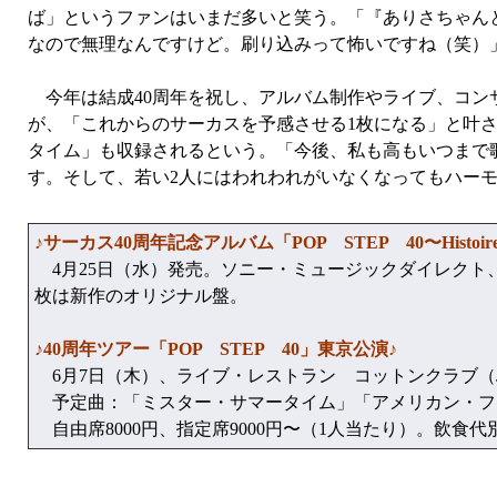
ば」というファンはいまだ多いと笑う。「『ありさちゃん
なので無理なんですけど。刷り込みって怖いですね（笑）
今年は結成40周年を祝し、アルバム制作やライブ、コンサ
が、「これからのサーカスを予感させる1枚になる」と叶さ
タイム」も収録されるという。「今後、私も高もいつまで
す。そして、若い2人にはわれわれがいなくなってもハー
♪サーカス40周年記念アルバム「POP STEP 40〜Histoire 
4月25日（水）発売。ソニー・ミュージックダイレクト、
枚は新作のオリジナル盤。
♪40周年ツアー「POP STEP 40」東京公演♪
6月7日（木）、ライブ・レストラン コットンクラブ（JR東
予定曲：「ミスター・サマータイム」「アメリカン・フ
自由席8000円、指定席9000円〜（1人当たり）。飲食代別。問い