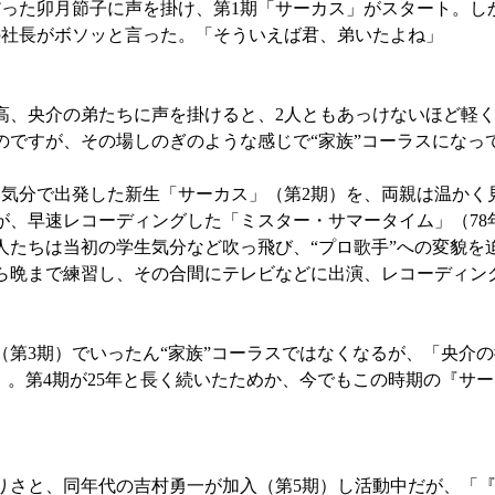
った卯月節子に声を掛け、第1期「サーカス」がスタート。し
の社長がボソッと言った。「そういえば君、弟いたよね」
、央介の弟たちに声を掛けると、2人ともあっけないほど軽く
のですが、その場しのぎのような感じで“家族”コーラスになっ
気分で出発した新生「サーカス」（第2期）を、両親は温かく
、早速レコーディングした「ミスター・サマータイム」（78年
人たちは当初の学生気分など吹っ飛び、“プロ歌手”への変貌を
ら晩まで練習し、その合間にテレビなどに出演、レコーディン
第3期）でいったん“家族”コーラスではなくなるが、「央介の
）。第4期が25年と長く続いたためか、今でもこの時期の『サ
りさと、同年代の吉村勇一が加入（第5期）し活動中だが、「