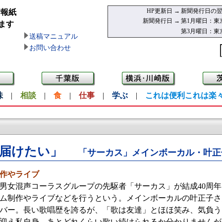
HP更新日 →
新聞発行日の翌
情報紙
新聞発行日 →
第1月曜日：東
ます
第3月曜日：東
送稿マニュアル
お問い合わせ
味
|
相談
|
食
|
仕事
|
学ぶ
|
これは便利これは楽
を届けたい」
「サーカス」メインボーカル・叶正
作やライブ
女混声コーラスグループの先駆者「サーカス」が結成40周年
ム制作やライブなどを行うという。メインボーカルの叶正子さ
バー。長い歌唱歴を誇るが、「歌は友達」とほほ笑み、気負う
を迎え私自身、あとどれくらい歌い続けられるか分かりません