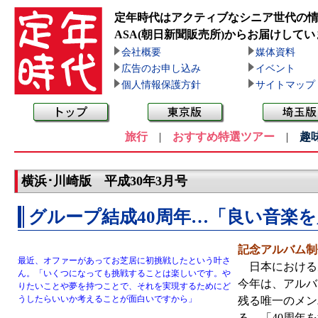
定年時代はアクティブなシニア世代の
ASA(朝日新聞販売所)
からお届けしてい
会社概要
媒体資料
広告のお申し込み
イベント
個人情報保護方針
サイトマップ
旅行
|
おすすめ特選ツアー
|
趣
横浜･川崎版 平成30年3月号
グループ結成40周年…「良い音楽
記念アルバム制
最近、オファーがあってお芝居に初挑戦したという叶さ
日本における男
ん。「いくつになっても挑戦することは楽しいです。や
今年は、アルバ
りたいことや夢を持つことで、それを実現するためにど
うしたらいいか考えることが面白いですから」
残る唯一のメン
る。「40周年