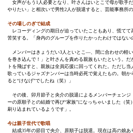
女声がもう1人必要となり、叶さんはいとこで母が歌手だ
やりたい」と相次いで男性2人が脱退すると、芸能事務所
その場しのぎで結成
レコーディングの期日が迫っていたこともあり、慌てて高
苦笑する。「身内のグループを作りたかったわけではない
メンバーはきょうだい3人といとこ—、間に合わせの軽い
を巻き込んで！」と叶さんを責める親族もいたという。だが
トを飛ばすと、親族は全員応援に回ってくれた。ただし当
歌っているジャズナンバーは当時必死で覚えたもの。朝か
ると“けなげ”でしたね（笑）」
その後、卯月節子と央介の脱退によるメンバーチェンジ（
ーの原順子との結婚で再び“家族”になっちゃいました（笑
刷り込まれているようです」。
今は親子世代で歌唱
結成35年の節目で央介、原順子は脱退。現在は高の娘あ