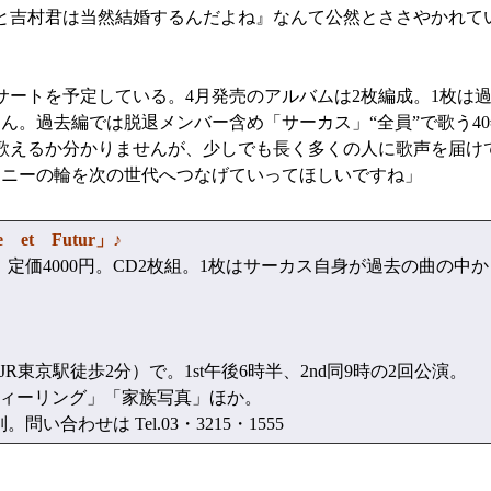
と吉村君は当然結婚するんだよね』なんて公然とささやかれて
」
ートを予定している。4月発売のアルバムは2枚編成。1枚は過
ん。過去編では脱退メンバー含め「サーカス」“全員”で歌う4
歌えるか分かりませんが、少しでも長く多くの人に歌声を届け
モニーの輪を次の世代へつなげていってほしいですね」
et Futur」♪
定価4000円。CD2枚組。1枚はサーカス自身が過去の曲の中
京駅徒歩2分）で。1st午後6時半、2nd同9時の2回公演。
ィーリング」「家族写真」ほか。
合わせは Tel.03・3215・1555