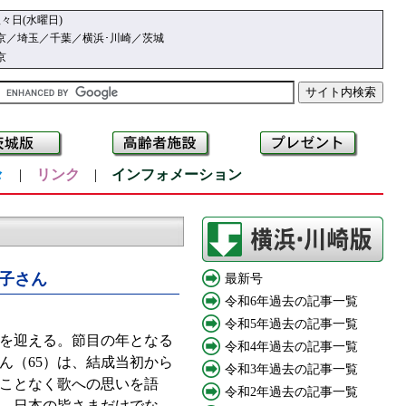
々日(水曜日)
京／埼玉／千葉／横浜･川崎／茨城
京
々
|
リンク
|
インフォメーション
子さん
最新号
令和6年過去の記事一覧
令和5年過去の記事一覧
を迎える。節目の年となる
令和4年過去の記事一覧
ん（65）は、結成当初から
令和3年過去の記事一覧
ことなく歌への思いを語
令和2年過去の記事一覧
が、日本の皆さまだけでな