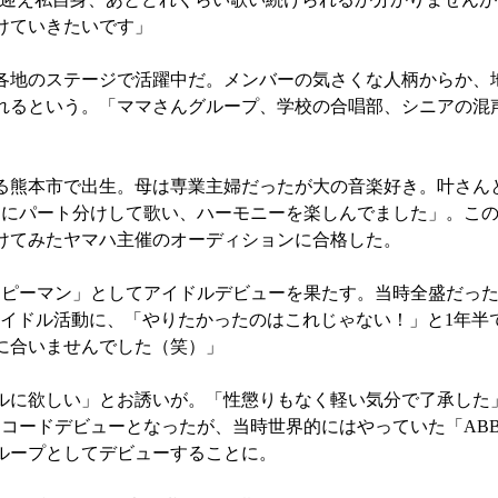
けていきたいです」
地のステージで活躍中だ。メンバーの気さくな人柄からか、
れるという。「ママさんグループ、学校の合唱部、シニアの混
ある熊本市で出生。母は専業主婦だったが大の音楽好き。叶さん
的にパート分けして歌い、ハーモニーを楽しんでました」。こ
けてみたヤマハ主催のオーディションに合格した。
ピーマン」としてアイドルデビューを果たす。当時全盛だった
アイドル活動に、「やりたかったのはこれじゃない！」と1年半
に合いませんでした（笑）」
に欲しい」とお誘いが。「性懲りもなく軽い気分で了承した」
コードデビューとなったが、当時世界的にはやっていた「AB
ループとしてデビューすることに。