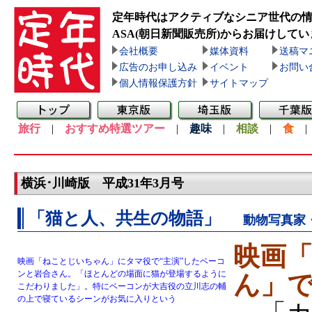
定年時代はアクティブなシニア世代の
ASA(朝日新聞販売所)
からお届けしてい
会社概要
媒体資料
送稿マ
広告のお申し込み
イベント
お問い
個人情報保護方針
サイトマップ
旅行
|
おすすめ特選ツアー
|
趣味
|
相談
|
食
横浜･川崎版 平成31年3月号
「猫と人、共生の物語」
動物写真家
映画
映画「ねことじいちゃん」にタマ役で“主演”したベーコ
ンと岩合さん。「ほとんどの場面に猫が登場するように
ん」
こだわりました」。特にベーコンが大吉役の立川志の輔
の上で寝ているシーンがお気に入りという