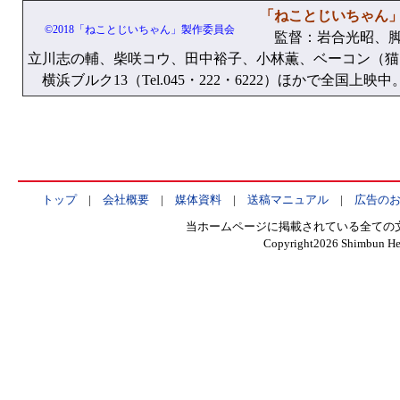
「ねことじいちゃん
©2018「ねことじいちゃん」製作委員会
監督：岩合光昭、脚
立川志の輔、柴咲コウ、田中裕子、小林薫、ベーコン（猫）
横浜ブルク13（Tel.045・222・6222）ほかで全国上映中
トップ
|
会社概要
|
媒体資料
|
送稿マニュアル
|
広告の
当ホームページに掲載されている全ての
Copyright
2026 Shimbun Hen