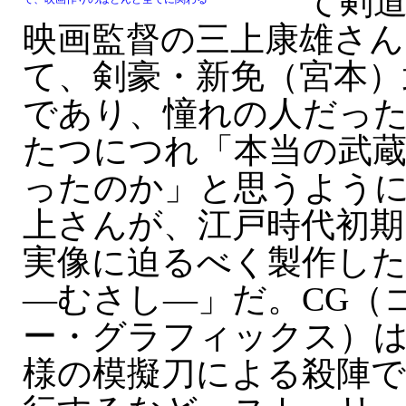
て剣
映画監督の三上康雄さん
て、剣豪・新免（宮本）
であり、憧れの人だっ
たつにつれ「本当の武
ったのか」と思うよう
上さんが、江戸時代初期
実像に迫るべく製作した
—むさし—」だ。CG（
ー・グラフィックス）
様の模擬刀による殺陣