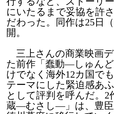
行するなど、ストーリ
にいたるまで妥協を許さず
だわった。同作は25日
開。
三上さんの商業映画デ
た前作「蠢動—しゅんど
けでなく海外12カ国で
テーマにした緊迫感あ
として評判を呼んだ。2
蔵—むさし—」は、豊臣