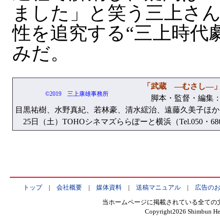
ました」と笑う三上さ
性を追究する“三上時代
みだ。
「武蔵 —むさし—
©2019 三上康雄事務所
脚本・監督・編集：
目黒祐樹、水野真紀、若林豪、清水綋治、遠藤久美子ほか。
25日（土）TOHOシネマズららぽーと横浜（Tel.050・68
トップ
|
会社概要
|
媒体資料
|
送稿マニュアル
|
広告の
当ホームページに掲載されている全ての
Copyright
2026 Shimbun Hen