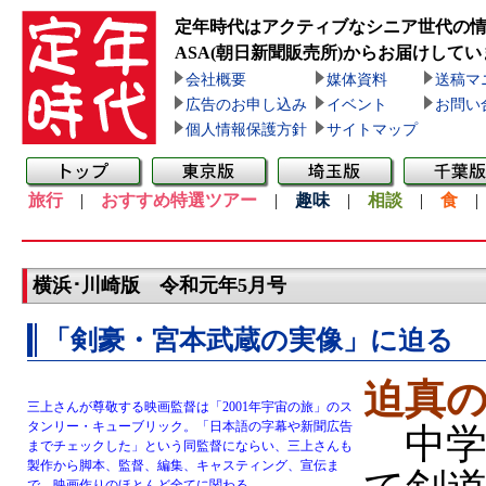
定年時代はアクティブなシニア世代の
ASA(朝日新聞販売所)
からお届けしてい
会社概要
媒体資料
送稿マ
広告のお申し込み
イベント
お問い
個人情報保護方針
サイトマップ
旅行
|
おすすめ特選ツアー
|
趣味
|
相談
|
食
横浜･川崎版 令和元年5月号
「剣豪・宮本武蔵の実像」に迫る
迫真
三上さんが尊敬する映画監督は「2001年宇宙の旅」のス
タンリー・キューブリック。「日本語の字幕や新聞広告
中学
までチェックした」という同監督にならい、三上さんも
製作から脚本、監督、編集、キャスティング、宣伝ま
で、映画作りのほとんど全てに関わる