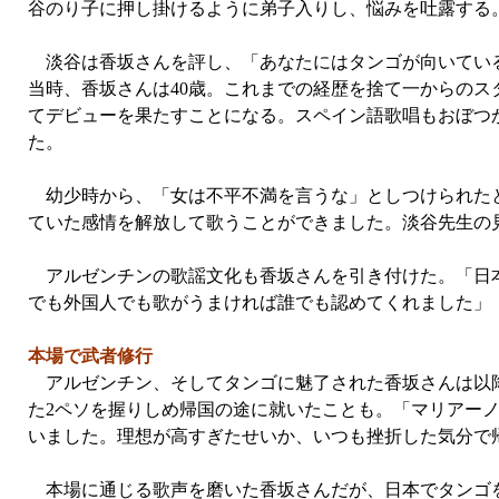
谷のり子に押し掛けるように弟子入りし、悩みを吐露する
淡谷は香坂さんを評し、「あなたにはタンゴが向いている
当時、香坂さんは40歳。これまでの経歴を捨て一からの
てデビューを果たすことになる。スペイン語歌唱もおぼつ
た。
幼少時から、「女は不平不満を言うな」としつけられたと
ていた感情を解放して歌うことができました。淡谷先生の
アルゼンチンの歌謡文化も香坂さんを引き付けた。「日本
でも外国人でも歌がうまければ誰でも認めてくれました」
本場で武者修行
アルゼンチン、そしてタンゴに魅了された香坂さんは以降
た2ペソを握りしめ帰国の途に就いたことも。「マリアー
いました。理想が高すぎたせいか、いつも挫折した気分で
本場に通じる歌声を磨いた香坂さんだが、日本でタンゴを