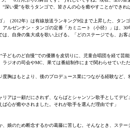
。“深い愛”を歌うタンゴで、皆さんの心を癒やすことができれ
（2012年）は有線放送ランキング9位まで上昇した、タン
、アルゼンチン・タンゴの定番「カミニート（小径）」は、30
では、自身の集大成を歌い上げる。「どのステージでも、お客
た“子どものど自慢”での優勝を皮切りに、児童合唱団を経て芸
、ラジオの司会やMC、果ては番組制作にまで関わらせていた
度胸はもとより、後のプロデュース業につながる経験など、
ャリアは一顧だにされず、ならばとシャンソン歌手としてデビ
えば心が癒やされました。それが歌手を選んだ理由です」
、娘のため断念するかの葛藤に苦しむ。そんなとき、ステー