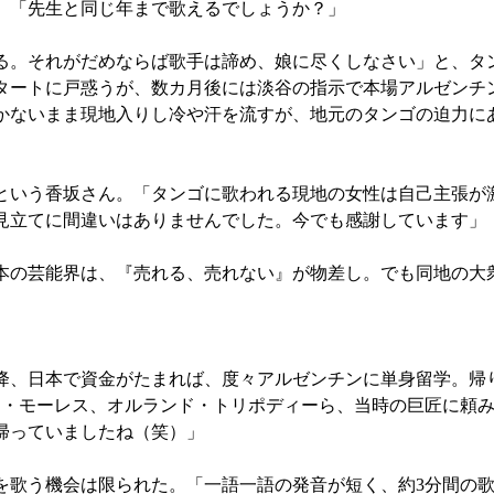
。「先生と同じ年まで歌えるでしょうか？」
。それがだめならば歌手は諦め、娘に尽くしなさい」と、タ
スタートに戸惑うが、数カ月後には淡谷の指示で本場アルゼンチ
かないまま現地入りし冷や汗を流すが、地元のタンゴの迫力に
いう香坂さん。「タンゴに歌われる現地の女性は自己主張が
見立てに間違いはありませんでした。今でも感謝しています」
の芸能界は、『売れる、売れない』が物差し。でも同地の大
、日本で資金がたまれば、度々アルゼンチンに単身留学。帰
ノ・モーレス、オルランド・トリポディーら、当時の巨匠に頼
帰っていましたね（笑）」
歌う機会は限られた。「一語一語の発音が短く、約3分間の歌