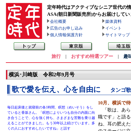
定年時代はアクティブなシニア世代の
ASA(朝日新聞販売所)
からお届けしてい
会社概要
媒体資料
広告のお申し込み
イベント
個人情報保護方針
サイトマップ
旅行
|
おすすめ特選ツアー
|
趣
横浜･川崎版 令和2年9月号
歌で愛を伝え、心を自由に
タンゴ
10月、横浜で
毎日起床後と就寝前の各1時間、瞑想（めいそう）をし
「歌は、あら
ていると香坂さん。「瞑想によりいつも自分の内面に向
職です」と語る
き合うことで、心を強く持ち、さまざまな苦難を乗り越
えることができました。もう30年以上続けています。多
ね、耳の肥えた
くの人におすすめしたいですね」と話す
のステージに立