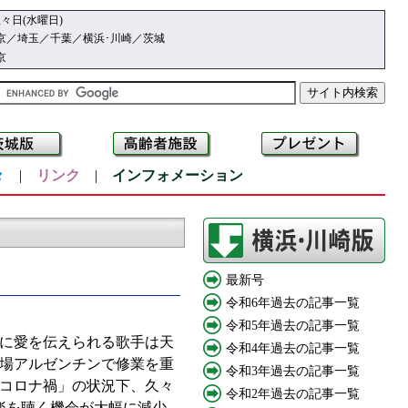
々日(水曜日)
京／埼玉／千葉／横浜･川崎／茨城
京
々
|
リンク
|
インフォメーション
最新号
令和6年過去の記事一覧
令和5年過去の記事一覧
に愛を伝えられる歌手は天
令和4年過去の記事一覧
本場アルゼンチンで修業を重
令和3年過去の記事一覧
「コロナ禍」の状況下、久々
令和2年過去の記事一覧
楽を聴く機会が大幅に減少