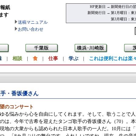
HP更新日 →
新聞発行日の翌
情報紙
新聞発行日 →
第1月曜日：東
ます
第3月曜日：東
送稿マニュアル
お問い合わせ
味
|
相談
|
食
|
仕事
|
学ぶ
|
これは便利これは楽
歌手・香坂優さん
待望のコンサート
ゆる悩みから心を自由にしてくれます。そして、歌うことで人
のは、今年で古希を迎えたタンゴ歌手の香坂優さん（70）。
現地の大衆からも認められた日本人歌手の一人だ。10月には
つ。「8カ月ぶりの舞台です。うれしいですね。現在、生の音