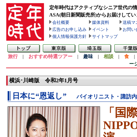
定年時代はアクティブなシニア世代の
ASA(朝日新聞販売所)
からお届けしてい
会社概要
媒体資料
送稿マ
広告のお申し込み
イベント
お問い
個人情報保護方針
サイトマップ
旅行
|
おすすめ特選ツアー
|
趣味
|
相談
|
食
ー
横浜･川崎版 令和2年1月号
日本に“恩返し”
バイオリニスト・諏訪内
「国
NIP