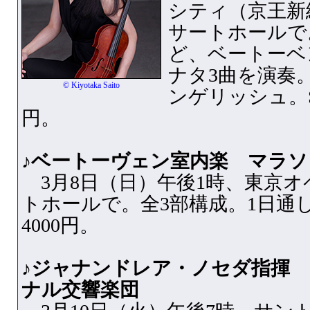
シティ（京王新
サートホールで
ど、ベートーベ
ナタ3曲を演奏
© Kiyotaka Saito
ンゲリッシュ。S席
円。
♪ベートーヴェン室内楽 マラ
3月8日（日）午後1時、東京オ
トホールで。全3部構成。1日通し
4000円。
♪ジャナンドレア・ノセダ指揮
ナル交響楽団