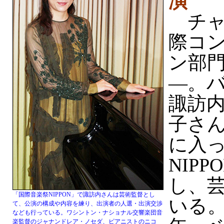
演
チャ
際コ
ン部門
—。
諏訪
子さん
に入
NIP
し、
「国際音楽祭NIPPON」で諏訪内さんは芸術監督とし
いる。
て、公演の構成や内容を練り、出演者の人選・出演交渉
なども行っている。ワシントン・ナショナル交響楽団音
楽監督のジャナンドレア・ノセダ、ピアニストのニコ