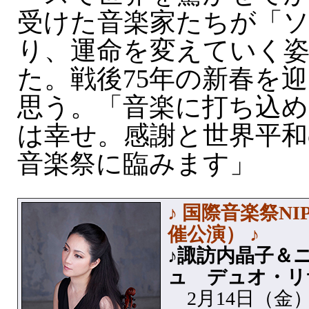
受けた音楽家たちが「
り、運命を変えていく
た。戦後75年の新春を
思う。「音楽に打ち込め
は幸せ。感謝と世界平和
音楽祭に臨みます」
♪ 国際音楽祭NI
催公演） ♪
♪諏訪内晶子＆
ュ デュオ・リ
2月14日（金