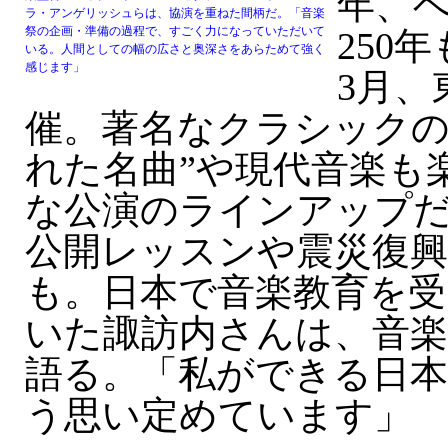
年、
ラ・アンゲリッシュらは、協演を重ねた間柄だ。「音楽
祭の企画・準備の過程で、すごく力になっていただいて
250
いる。人間としての幅の広さと奥深さをあらためて強く
感じます」
3月、
催。著名なクラシックの
れた名曲”や現代音楽も
な公演のラインアップ
公開レッスンや震災復
も。日本で音楽教育を受
いた諏訪内さんは、音
語る。「私ができる日
う思い定めています」