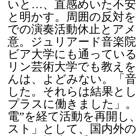
いと…、直感めいた不
と明かす。周囲の反対を
での演奏活動休止とア
意。ジュリアード音楽
ビア大学にも通ってい
リン芸術大学でも教え
んは、よどみない。「
した。それらは結果と
プラスに働きました」。
電”を経て活動を再開し
スト」として、国内外