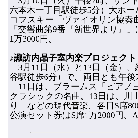
3月10日（火）午後7時、サン
六本木一丁目駅徒歩5分）大ホー
コフスキー「ヴァイオリン協奏
「交響曲第9番『新世界より』」
1万3000円。
♪諏訪内晶子室内楽プロジェクト
3月11日（水）と13日（金）、
谷駅徒歩6分）で。両日とも午後
11日は、ブラームス「ピアノ
クラシックの名曲。13日は、川
り」などの現代音楽。各日S席8000
公演セット券はS席1万2000円、A