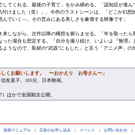
でしてくれる、最後の子育て」をかみ締める。「認知症が進ん
と気付けました（笑）」。今作のラストシーンは、「どこか幻想
死んでいく—。その営みにある美しさを象徴する映像です」
来しながら、次作以降の構想を膨らませる。「年を取ったら
なった場合も想定する。「自分を撮り続け、いよいよ『無理』
るようなので、取材の“武器”にもした」と言う「アニメ声」の
ろしくお願いします。 〜おかえり お母さん〜」
友直子。101分。日本映画。
707）ほかで全国順次公開。
|
送稿マニュアル
|
広告のお申し込み
|
イベント
|
お問い合わせ