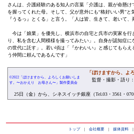
さんは、介護経験のある知人の言葉「介護は、親が命懸け
を握ってくれた母。そして、父が意外にも“格好いい男”
『うるっ』とくる」と言う。「人は皆、生きて、老いて、
今は「娘業」を優先し、横浜市の自宅と呉市の実家を行き
り、私を含む人間模様を撮ってみたい」。自身が認知症に
の世代に託す」。若い頃は「『かわいい』と感じてもらえ
う仲間に頼んであるんです」
「ぼけますから、よ
©2022「ぼけますから、よろしくお願いしま
監督・撮影・語り：信
す。〜おかえり お母さん〜」製作委員会
25日（金）から、シネスイッチ銀座（Tel.03・3561・0
トップ
|
会社概要
|
媒体資料