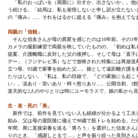
「私のおっぱいを（画面に）出すか、出さないか」。他の
う続ける。「結局は、私も覚悟しないと申し訳が立たない
の『痛み』…、それをはるかに超える『痛み』を抱えてな
両親の「信頼」
そんな信友さんが母の異変を感じたのは10年前。その1年
カメラの撮影練習で両親を映していたものの、「初めは私
提案、介護離職に反対した父の後押し、そして母は「直子は
デー」（フジテレビ系）などで放映された特集には再放送
立つ母、93歳で家事を始めた父…。娘として遠距離介護
たりはしない。「私は、私の目線で、『どの家族にも起こ
い」。涙あり・笑いあり・時々怒りあり…。公開当初、1館
楽天的な2人のやりとりは時にユーモラスで、娘の私から
生・老・死の「美」
新作では、前作を見ていない人も経緯が分かるよう工夫し
励み、父は母の退院後に備えて98歳で筋トレを始める。だ
年間、胃に直接栄養を送る「胃ろう」を選択した信友さん
りのとき、「感謝しとるで…」と声を振り絞った良則さん