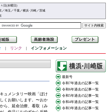
々日(水曜日)
京／埼玉／千葉／横浜･川崎／茨城
京
々
|
リンク
|
インフォメーション
最新号
令和7年過去の記事一覧
令和6年過去の記事一覧
キュメンタリー映画「ぼけ
令和5年過去の記事一覧
しくお願いします。〜おか
令和4年過去の記事一覧
護から、延命治療、看取（み
令和3年過去の記事一覧
化が、作品におのずから反映