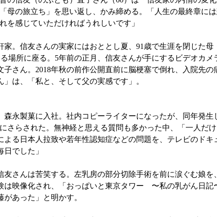
「母の旅立ち」を思い返し、かみ締める。「人生の最終章には
れを感じていただければうれしいです」
家。信友さんの実家にはおととし夏、91歳で生涯を閉じた母
える場所に座る。5年前の正月、信友さんが手にするビデオカメ
子さん。2018年秋の前作公開直前に脳梗塞で倒れ、入院先の
ん」は、「私と、そして父の実感です」。
し、森永製菓に入社。社内コピーライターになったが、同年発生
勢にさらされた。無神経と思える質問も多かった中、「一人だ
鮮による日本人拉致や若年性認知症などの問題を、テレビのドキ
毎日でした」
信友さんは苦笑する。左乳房の部分切除手術を前に涙ぐむ娘を
験は映像化され、「おっぱいと東京タワー 〜私の乳がん日記〜
藤があった」と明かす。