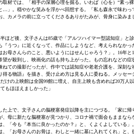
取材では、「相手の深層心理を掘る。いわば（心を）“素っ裸
と…」。穏やかな笑みを浮かべ回想する。「私も森永で味わっ
お、カメラの前に立ってくださるありがたみが、骨身に染みま
半ほど後、文子さんは85歳で「アルツハイマー型認知症」と
も『うつ』に近くなって、作品にしようなど、考えられなかっ
お母さんらのこと、悪いようにはせんじゃろう？」。16年と1
希望が殺到し、映画化の話も持ち上がった。もの忘れなどの症
を兼ねての撮影だったが、作中では認知症や老老介護を、深刻な
り得る物語』を描き、受け止め方は見る人に委ねる。メッセー
だけの上映館は全国99館に増え、自主上映も含めれば20万人
見てもほほえましかった」
た上で、文子さんの脳梗塞発症以降を主につづる。「家に帰
が、母に新たな脳梗塞が見つかり、コロナ禍で面会もままなら
は、「今も『本当に良かったのか？』と、くよくよしている」
は、「お母さんのお骨は、わしと一緒に墓に入れてくれ」と、