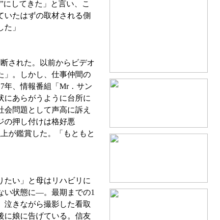
”にしてきた」と言い、こ
ていたはずの取材される側
した」
診断された。以前からビデオ
た」。しかし、仕事仲間の
7年、情報番組「Mr．サン
状にあらがうように台所に
社会問題として声高に訴え
ジの押し付けは格好悪
以上が鑑賞した。「もともと
りたい」と母はリハビリに
ない状態に—。最期までの1
。泣きながら撮影した看取
後に娘に告げている。信友