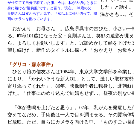
が仕立てて自分で着ていた服。今は、私が大切なときに
した」と話す。
身に着ける“勝負服”です」と言う。現在、101歳の父・
良則さんは変わらず元気で、「私以上に張り切って、映
温かさも…。そ
画のチラシを配っています」
おかえり お母さん—。広島県呉市の古びた、小さい一軒
る。昨秋101歳になった父・良則さんは、笑顔の遺影が見
ら、よろしくお願いします」と、冗談めかして頭を下げた文
望し続けた。新作のタイトルに採った「おかえり お母さ
「グリコ・森永事件」
ひとり娘の信友さんは1984年、東京大学文学部を卒業
により、「かわいそうな新人OL」として、激しい取材攻
寄り添ってくれた」。86年、映像制作者に転身し、北朝
げた。「仕事にのめり込んで結婚もせず…、昼夜の別ない
「体が悲鳴を上げたと思う」。07年、乳がんを発症した
交えてなだめ、手術後は一人で目を潤ませる。その闘病体
ビ放映。ただ、自らにカメラを向ける中、「ものすごい葛