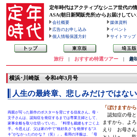
定年時代はアクティブなシニア世代の
ASA(朝日新聞販売所)
からお届けしてい
会社概要
媒体資料
広告のお申し込み
イベント
個人情報保護方針
サイトマップ
旅行
|
おすすめ特選ツアー
|
趣
横浜･川崎版 令和4年3月号
人生の最終章、悲しみだけではな
「ぼけますから
両親が写った新作のポスターを背にする信友さん。母・
認知症の母と
文子さんは、認知症を発症するまでは専業主婦として、
ますから、よろ
家事全般を取り仕切っていた。「料理も裁縫もすごく上
手。今思えば、父は家の中で“格好良さ”を発揮する“ス
えり お母さん
キ”がなかったのかな？（笑）」。着用の洋服は、「母
と）りへ…。監