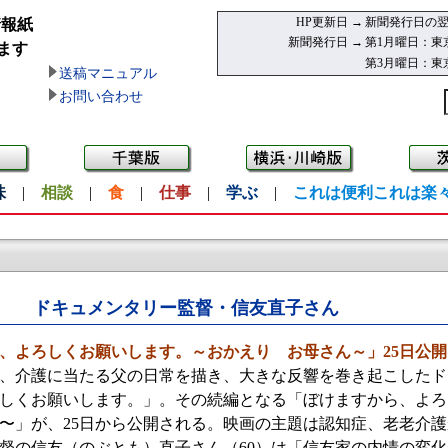
HP更新日 →
新聞発行日の翌
情報紙
新聞発行日 →
第1月曜日：東
ます
第3月曜日：東
送稿マニュアル
お問い合わせ
味
|
相談
|
食
|
仕事
|
学ぶ
|
これは便利これは楽
い
ドキュメンタリー監督・信友直子さん
、よろしくお願いします。～おかえり お母さん～」25日公開
、介護に当たる父の日常を描き、大きな反響を巻き起こしたド
しくお願いします。」。その続編となる「ぼけますから、よろ
〜」が、25日から公開される。映画の主題は認知症、老老介
督の信友（のぶとも）直子さん（60）は「信友家の内情の変