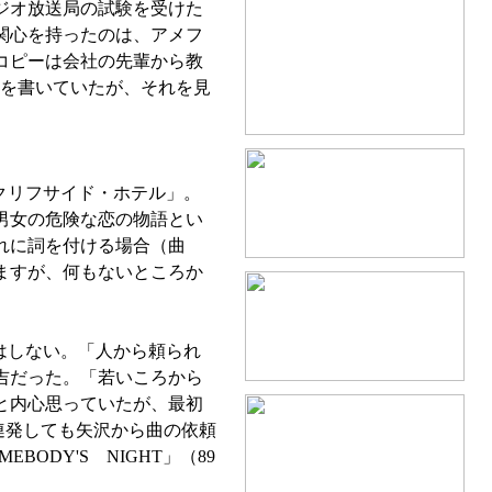
ジオ放送局の試験を受けた
関心を持ったのは、アメフ
コピーは会社の先輩から教
ーを書いていたが、それを見
クリフサイド・ホテル」。
男女の危険な恋の物語とい
れに詞を付ける場合（曲
ますが、何もないところか
はしない。「人から頼られ
吉だった。「若いころから
と内心思っていたが、最初
連発しても矢沢から曲の依頼
DY'S NIGHT」（89