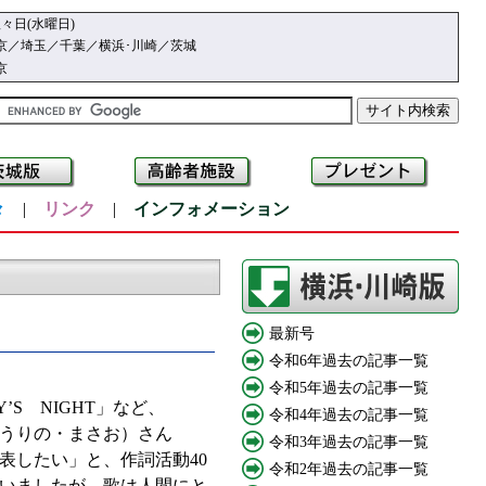
々日(水曜日)
京／埼玉／千葉／横浜･川崎／茨城
京
々
|
リンク
|
インフォメーション
最新号
令和6年過去の記事一覧
令和5年過去の記事一覧
S NIGHT」など、
令和4年過去の記事一覧
（うりの・まさお）さん
令和3年過去の記事一覧
表したい」と、作詞活動40
令和2年過去の記事一覧
いましたが、歌は人間にと