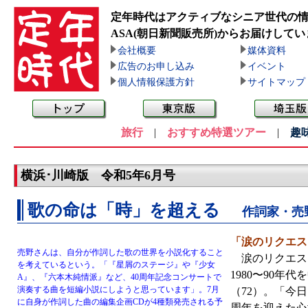
定年時代はアクティブなシニア世代の
ASA(朝日新聞販売所)
からお届けしてい
会社概要
媒体資料
広告のお申し込み
イベント
個人情報保護方針
サイトマップ
旅行
|
おすすめ特選ツアー
|
趣
横浜･川崎版 令和5年6月号
歌の命は「時」を超える
作詞家・売
「涙のリクエス
売野さんは、自分が作詞した歌の世界を小説化すること
涙のリクエスト
を考えているという。「『星屑のステージ』や『少女
1980〜90
A』、『六本木純情派』など、40周年記念コンサートで
演奏する曲を短編小説にしようと思っています」。7月
（72）。「今
に自身が作詞した曲の編集企画CDが4種類発売される予
周年を迎えた心