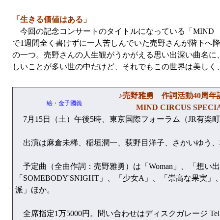
「生きる価値はある」
今回の記念コンサートのタイトルになっている「MIND 
で1週間全く書けずに一人苦しんでいた売野さんが階下へ
の一つ。売野さんの人生観がうかがえる思い出深い曲名に
しいことが多い世の中だけど、それでもこの世界は美しく
♪売野雅勇 作詞活動40周
絵・金子國義
MIND CIRCUS SPE
7月15日（土）午後5時、東京国際フォーラム（JR有楽
出演は麻倉未稀、稲垣潤一、荻野目洋子、さかいゆう、
予定曲（全曲作詞：売野雅勇）は「Woman」、「想い出の
「SOMEBODY'SNIGHT」、「少女A」、「崇高な
派」ほか。
全席指定1万5000円。問い合わせはディスクガレージ Tel.0