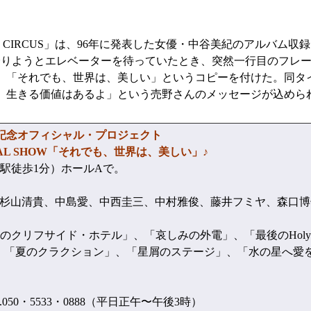
CIRCUS」は、96年に発表した女優・中谷美紀のアルバム収
降りようとエレベーターを待っていたとき、突然一行目のフレ
、「それでも、世界は、美しい」というコピーを付けた。同タ
、生きる価値はあるよ」という売野さんのメッセージが込めら
年記念オフィシャル・プロジェクト
CIAL SHOW「それでも、世界は、美しい」♪
町駅徒歩1分）ホールAで。
杉山清貴、中島愛、中西圭三、中村雅俊、藤井フミヤ、森口博
クリフサイド・ホテル」、「哀しみの外電」、「最後のHoly N
果実」、「夏のクラクション」、「星屑のステージ」、「水の星へ
50・5533・0888（平日正午〜午後3時）