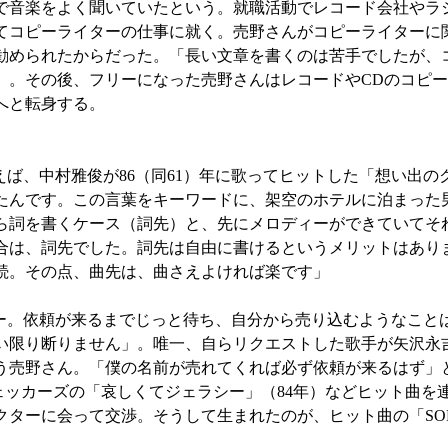
音楽をよく聞いていたという。就職活動でレコード会社やラ
てコピーライターの仕事に就く。売野さんがコピーライターに
勧められたからだった。「長い文章を書くのは苦手でしたが、
」。その後、フリーになった売野さんはレコードやCDのコピ
へと転身する。
ば、中村雅俊が86（同61）年に歌ってヒットした「想い出の
たんです。この言葉をキーワードに、架空のホテルに泊まった
ら詞を書くケース（詞先）と、先にメロディーができていてそ
合は、詞先でした。詞先は自由に書けるというメリットはあり
続。その点、曲先は、曲さえよければ楽です」
ー。依頼が来るまでじっと待ち、自分から売り込むようなこと
い限り断りません」。唯一、自らリクエストした歌手が矢沢永
う売野さん。「僕の名前が売れてくれば必ず依頼が来るはず」
ェッカーズの「哀しくてジェラシー」（84年）などヒット曲を
ーに会って交渉。そうして生まれたのが、ヒット曲の「SOMEBO