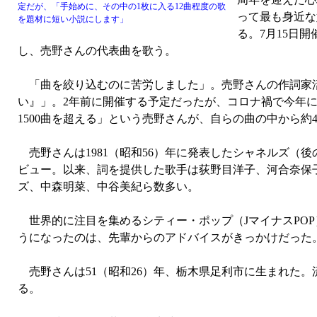
定だが、「手始めに、その中の1枚に入る12曲程度の歌
って最も身近な
を題材に短い小説にします」
る。7月15日
し、売野さんの代表曲を歌う。
「曲を絞り込むのに苦労しました」。売野さんの作詞家活動の集
い』」。2年前に開催する予定だったが、コロナ禍で今年に
1500曲を超える」という売野さんが、自らの曲の中から約
売野さんは1981（昭和56）年に発表したシャネルズ（
ビュー。以来、詞を提供した歌手は荻野目洋子、河合奈保
ズ、中森明菜、中谷美紀ら数多い。
世界的に注目を集めるシティー・ポップ（JマイナスPOP
うになったのは、先輩からのアドバイスがきっかけだった
売野さんは51（昭和26）年、栃木県足利市に生まれた
る。