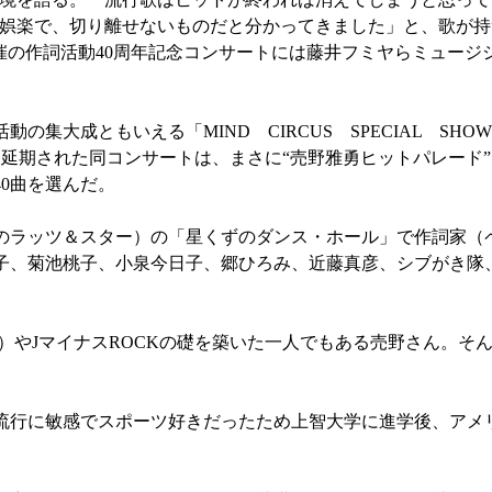
娯楽で、切り離せないものだと分かってきました」と、歌が持
開催の作詞活動40周年記念コンサートには藤井フミヤらミュージ
大成ともいえる「MIND CIRCUS SPECIAL SH
延期された同コンサートは、まさに“売野雅勇ヒットパレード
40曲を選んだ。
後のラッツ＆スター）の「星くずのダンス・ホール」で作詞家（
子、菊池桃子、小泉今日子、郷ひろみ、近藤真彦、シブがき隊
）やJマイナスROCKの礎を築いた一人でもある売野さん。そ
。
。流行に敏感でスポーツ好きだったため上智大学に進学後、アメ