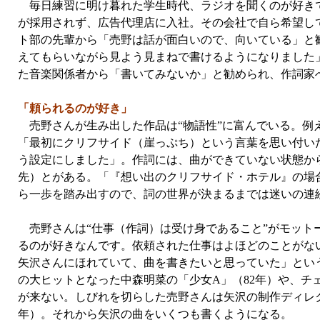
毎日練習に明け暮れた学生時代、ラジオを聞くのが好きで
が採用されず、広告代理店に入社。その会社で自ら希望し
ト部の先輩から「売野は話が面白いので、向いている」と
えてもらいながら見よう見まねで書けるようになりました
た音楽関係者から「書いてみないか」と勧められ、作詞家
「頼られるのが好き」
売野さんが生み出した作品は“物語性”に富んでいる。例え
「最初にクリフサイド（崖っぷち）という言葉を思い付い
う設定にしました」。作詞には、曲ができていない状態か
先）とがある。「『想い出のクリフサイド・ホテル』の場
ら一歩を踏み出すので、詞の世界が決まるまでは迷いの連
売野さんは“仕事（作詞）は受け身であること”がモット
るのが好きなんです。依頼された仕事はよほどのことがな
矢沢さんにほれていて、曲を書きたいと思っていた」とい
の大ヒットとなった中森明菜の「少女A」（82年）や、チ
が来ない。しびれを切らした売野さんは矢沢の制作ディレクタ
年）。それから矢沢の曲をいくつも書くようになる。