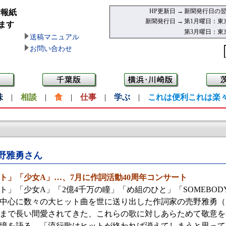
HP更新日 →
新聞発行日の翌
情報紙
新聞発行日 →
第1月曜日：東
ます
第3月曜日：東
送稿マニュアル
お問い合わせ
味
|
相談
|
食
|
仕事
|
学ぶ
|
これは便利これは楽
野雅勇さん
ト」「少女A」…、7月に作詞活動40周年コンサート
」「少女A」「2億4千万の瞳」「め組のひと」「SOMEBODY’
年代を中心に数々の大ヒット曲を世に送り出した作詞家の売野雅勇
日まで長い間愛されてきた、これらの歌に対しあらためて敬意を
境を語る。「流行歌はヒットが終われば消えてしまうと思って