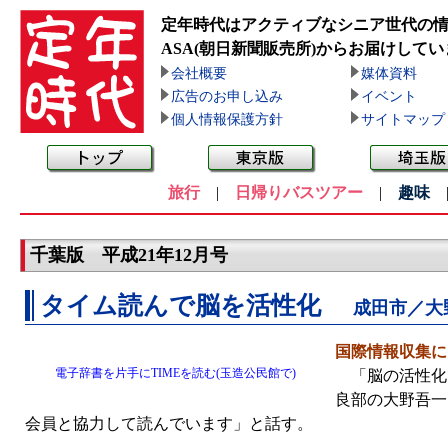
定年時代はアクティブなシニア世代の
ASA(朝日新聞販売所)
からお届けしてい
会社概要
媒体資料
広告のお申し込み
イベント
個人情報保護方針
サイトマップ
旅行
|
日帰りバスツアー
|
趣味
千葉版 平成21年12月号
タイム読んで脳を活性化
成田市／大
国際情報収集に
電子辞書を片手にTIMEを読む(玉造公民館で)
「脳の活性化で
良部の大野吾一
会員と協力して読んでいます」と話す。