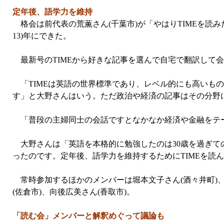
定年後、語学力を維持
格会は前代表の荒薫さん(千葉市)が「やはりTIMEを読み
13)年にできた。
最新号のTIMEから好きな記事を選んで自宅で翻訳して
「TIMEは英語の世界標準であり、レベル的にも高いも
す」と大野さんはいう。ただ政治や経済の記事はその分野
「普段の主婦同士の会話ですとなかなか経済や金融をテー
大野さんは「英語を本格的に勉強したのは30歳を過ぎて
ったのです。定年後、語学力を維持するためにTIMEを読
常時参加するほかのメンバーは堀本文子さん(酒々井町)、竹
(佐倉市)、向後広美さん(香取市)。
「読む会」メンバーと解釈めぐって議論も