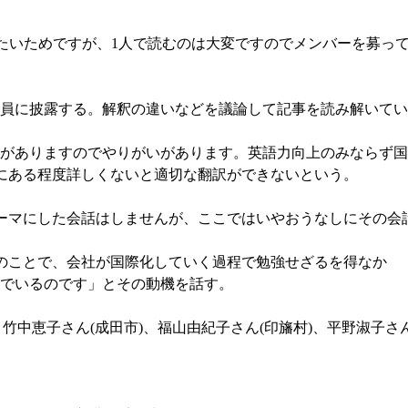
たいためですが、1人で読むのは大変ですのでメンバーを募って発
会員に披露する。解釈の違いなどを議論して記事を読み解いて
のがありますのでやりがいがあります。英語力向上のみならず
にある程度詳しくないと適切な翻訳ができないという。
マにした会話はしませんが、ここではいやおうなしにその会
のことで、会社が国際化していく過程で勉強せざるを得なか
んでいるのです」とその動機を話す。
中恵子さん(成田市)、福山由紀子さん(印旛村)、平野淑子さん