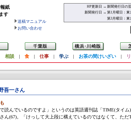
HP更新日 →
新聞発行日の翌
情報紙
新聞発行日 →
第1月曜日：東
ます
第3月曜日：東
送稿マニュアル
お問い合わせ
|
相談
|
食
|
仕事
|
学ぶ
|
お茶の間けいざい
|
リ
野吾一さん
も
読んでいるのですよ」というのは英語週刊誌「TIME(タイム
さん(67)。「けっして大上段に構えているのではなくて、ただ