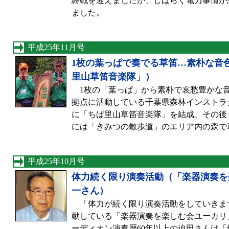
終戦を迎えましたが、しばらく電力事情が
ました。
平成25年11月号
1枚の葉っぱで奏でる草笛…素朴な音
里山草笛音楽隊」）
1枚の「葉っぱ」から素朴で哀愁豊かな
拠点に活動している千葉県森林インストラクタ
に「ちば里山草笛音楽隊」を結成、その後
には「きみつの散歩道」のエリア内の森で
平成25年10月号
体力続く限り演奏活動（「楽器演奏を
一さん）
「体力が続く限り演奏活動をしていきま
動している「楽器演奏を楽しむ会ユーカリ
ーディオン演奏歴60年以上の迫田さんは「