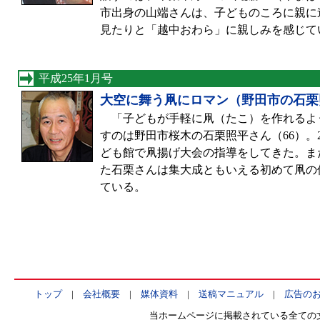
市出身の山端さんは、子どものころに親に
見たりと「越中おわら」に親しみを感じて
平成25年1月号
大空に舞う凧にロマン（野田市の石栗
「子どもが手軽に凧（たこ）を作れるよ
すのは野田市桜木の石栗照平さん（66）。2
ども館で凧揚げ大会の指導をしてきた。ま
た石栗さんは集大成ともいえる初めて凧の
ている。
トップ
|
会社概要
|
媒体資料
|
送稿マニュアル
|
広告の
当ホームページに掲載されている全ての