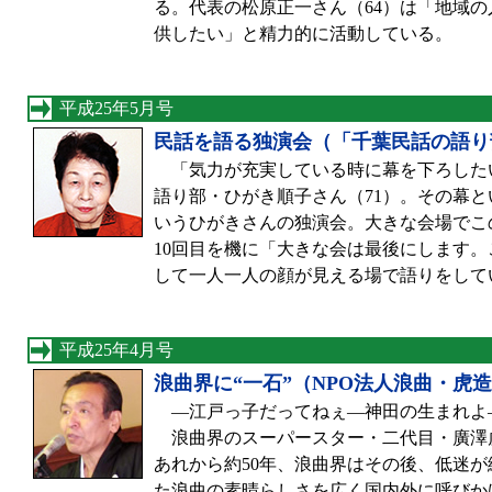
る。代表の松原正一さん（64）は「地域
供したい」と精力的に活動している。
平成25年5月号
民話を語る独演会（「千葉民話の語り
「気力が充実している時に幕を下ろした
語り部・ひがき順子さん（71）。その幕
いうひがきさんの独演会。大きな会場でこの
10回目を機に「大きな会は最後にします。
して一人一人の顔が見える場で語りをして
平成25年4月号
浪曲界に“一石”（NPO法人浪曲・虎
—江戸っ子だってねぇ—神田の生まれ
浪曲界のスーパースター・二代目・廣澤虎造
あれから約50年、浪曲界はその後、低迷
た浪曲の素晴らしさを広く国内外に呼びか