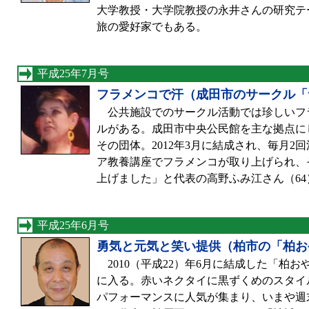
大学教授・大学院教授の永井さんの研究テ
旅の愛好家でもある。
平成25年7月号
フラメンコで汗（成田市のサークル「
公共施設でのサークル活動では珍しいフ
ルがある。成田市中央公民館を主な拠点に
その団体。2012年3月に結成され、毎月2
ア教養講座でフラメンコが取り上げられ、
上げました」と代表の高野ふみ江さん（6
平成25年6月号
勇気と元気と笑い提供（柏市の「柏お
2010（平成22）年6月に結成した「柏
に入る。赤いネクタイに黒ずくめのスタイ
パフォーマンスに人気が集まり、いまや週