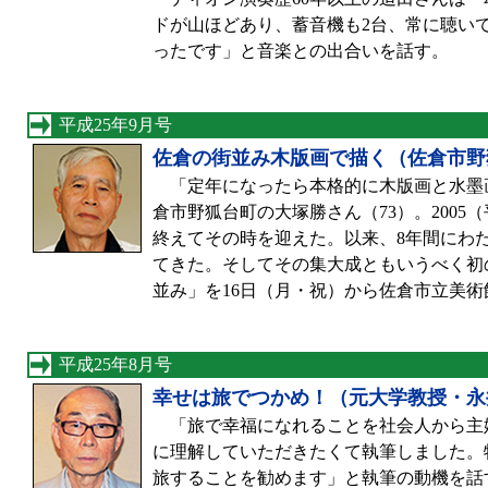
ドが山ほどあり、蓄音機も2台、常に聴い
ったです」と音楽との出合いを話す。
平成25年9月号
佐倉の街並み木版画で描く（佐倉市野
「定年になったら本格的に木版画と水墨
倉市野狐台町の大塚勝さん（73）。2005
終えてその時を迎えた。以来、8年間にわ
てきた。そしてその集大成ともいうべく初
並み」を16日（月・祝）から佐倉市立美
平成25年8月号
幸せは旅でつかめ！（元大学教授・永
「旅で幸福になれることを社会人から主
に理解していただきたくて執筆しました。
旅することを勧めます」と執筆の動機を話