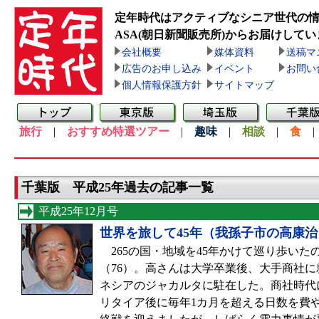
定年時代はアクティブなシニア世代の
ASA(朝日新聞販売所)
からお届けしてい
会社概要
媒体資料
送稿マ
広告のお申し込み
イベント
お問い
個人情報保護方針
サイトマップ
旅行
|
おすすめ特選ツアー
|
趣味
|
相談
|
食
千葉版 平成25年過去の記事一覧
平成25年12月号
世界を旅して45年（我孫子市の高康
265の国・地域を45年かけて巡り歩いた
（76）。高さんは大学卒業後、大手商社
ネシアのジャカルタに駐在した。商社時代に
リタイア後に毎年1カ月を超える日数を費