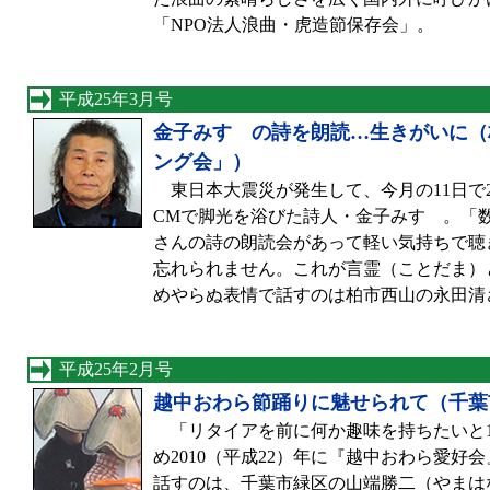
「NPO法人浪曲・虎造節保存会」。
平成25年3月号
金子みすゞの詩を朗読…生きがいに（
ング会」）
東日本大震災が発生して、今月の11日で
CMで脚光を浴びた詩人・金子みすゞ。「
さんの詩の朗読会があって軽い気持ちで聴
忘れられません。これが言霊（ことだま）
めやらぬ表情で話すのは柏市西山の永田清
平成25年2月号
越中おわら節踊りに魅せられて（千葉
「リタイアを前に何か趣味を持ちたいと1
め2010（平成22）年に『越中おわら愛
話すのは、千葉市緑区の山端勝二（やまは