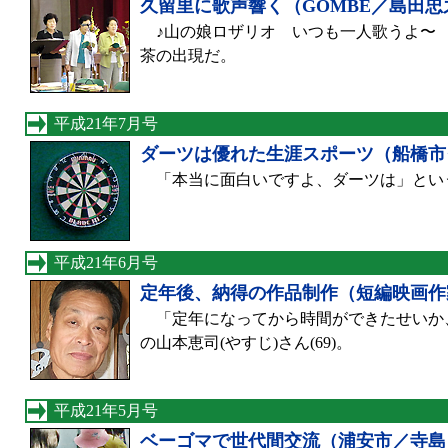
久留里に歌声響く（GOMBE／島田忠
♪山の娘ロザリオ いつも一人歌うよ〜 
茶の出現だ。
平成21年7月号
ダーツは優れた生涯スポーツ（船橋市
「本当に面白いですよ、ダーツは」というの
平成21年6月号
定年後、納得の作品制作（短編映画作
「定年になってから時間ができたせいか
の山本恵司(やすじ)さん(69)。
平成21年5月号
ベーゴマで世代間交流（浦安市／寺島