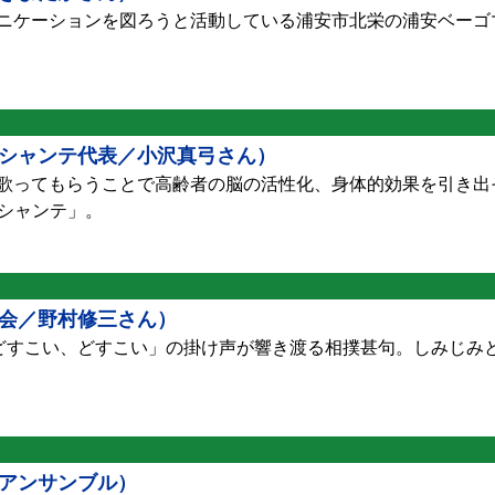
ニケーションを図ろうと活動している浦安市北栄の浦安ベーゴ
シャンテ代表／小沢真弓さん）
歌ってもらうことで高齢者の脳の活性化、身体的効果を引き出
わシャンテ」。
会／野村修三さん）
、どすこい、どすこい」の掛け声が響き渡る相撲甚句。しみじみ
アンサンブル）