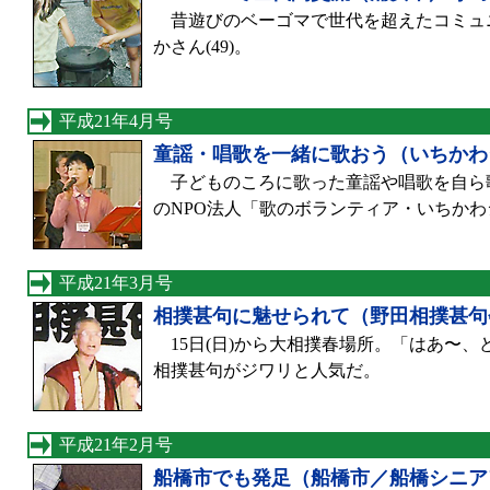
昔遊びのベーゴマで世代を超えたコミュ
かさん(49)。
平成21年4月号
童謡・唱歌を一緒に歌おう（いちかわ
子どものころに歌った童謡や唱歌を自ら
のNPO法人「歌のボランティア・いちか
平成21年3月号
相撲甚句に魅せられて（野田相撲甚句
15日(日)から大相撲春場所。「はあ〜
相撲甚句がジワリと人気だ。
平成21年2月号
船橋市でも発足（船橋市／船橋シニア