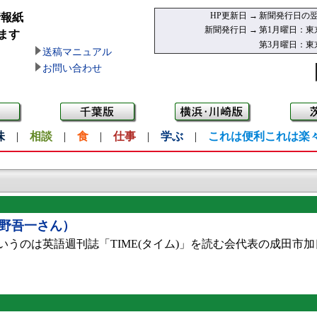
HP更新日 →
新聞発行日の翌
情報紙
新聞発行日 →
第1月曜日：東
ます
第3月曜日：東
送稿マニュアル
お問い合わせ
味
|
相談
|
食
|
仕事
|
学ぶ
|
これは便利これは楽
野吾一さん）
のは英語週刊誌「TIME(タイム)」を読む会代表の成田市加良