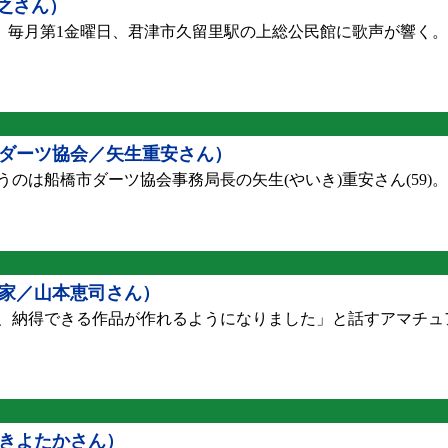
之さん）
毎月第1金曜日、君津市久留里駅の上総公民館に歌声が響く。
ダーツ協会／矢生重安さん）
は船橋市ダーツ協会事務局長の矢生(やいき)重安さん(59)。
家／山本恵司さん）
、納得できる作品が作れるようになりました」と話すアマチュ
きよたかさん）