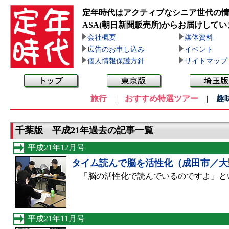
定年時代はアクティブなシニア世代の
ASA(朝日新聞販売所)
からお届けしてい
会社概要
媒体資料
広告のお申し込み
イベント
個人情報保護方針
サイトマップ
旅行
|
おすすめ特選ツアー
|
趣
千葉版 平成21年過去の記事一覧
平成21年12月号
タイム読んで脳を活性化（成田市／大
「脳の活性化で読んでいるのですよ」という
平成21年11月号