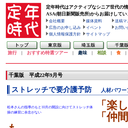
定年時代はアクティブなシニア世代の
ASA(朝日新聞販売所)
からお届けしてい
会社概要
媒体資料
送稿マ
広告のお申し込み
イベント
お問い
個人情報保護方針
サイトマップ
旅行
|
おすすめ特選ツアー
|
趣味
|
相談
|
食
千葉版 平成22年9月号
ストレッチで要介護予防
人材パワー
「楽
松本さんの指導のもと10月の開設に向けてストレッチ体
操の練習に余念がない
「仲