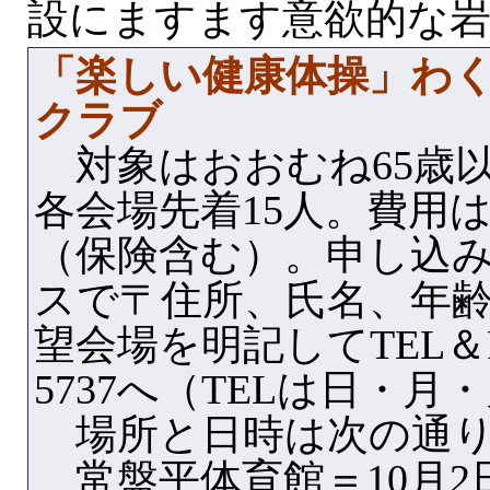
設にますます意欲的な
「楽しい健康体操」わ
クラブ
対象はおおむね65歳
各会場先着15人。費用は全
（保険含む）。申し込
スで〒住所、氏名、年
望会場を明記してTEL＆FA
5737へ（TELは日・月
場所と日時は次の通
常盤平体育館＝10月2