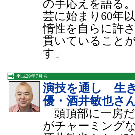
の手応えを語る
芸に始まり60年
惰性を自らに許
貫いていること
す」
平成29年7月号
演技を通し 生
優・酒井敏也さ
頭頂部に一房だ
がチャーミング