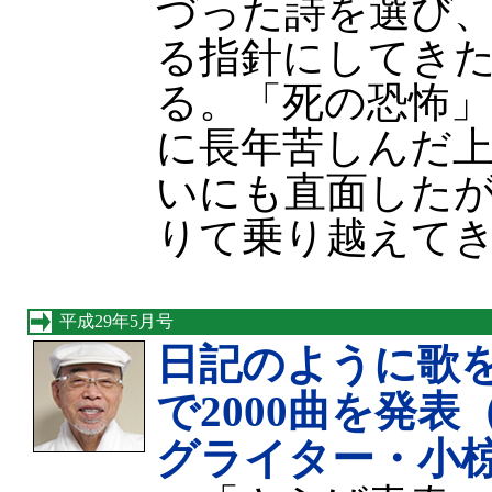
づった詩を選び
る指針にしてき
る。「死の恐怖
に長年苦しんだ
いにも直面した
りて乗り越えて
平成29年5月号
日記のように歌
で2000曲を発
グライター・小