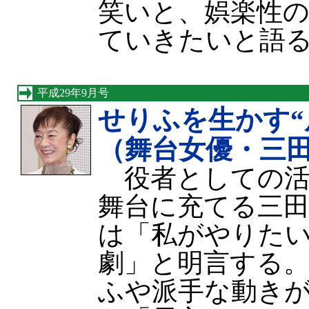
笑いと、娯楽性
ていきたいと語
平成29年9月号
せりふを生かす“
（舞台女優・三
役者としての活
舞台に充てる三田
は「私がやりた
劇」と明言する
ふや派手な動き