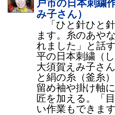
戸市の日本刺繍
み子さん）
「ひと針ひと針
ます。糸のあや
れました」と話
平の日本刺繍（
大須賀えみ子さん
と絹の糸（釜糸
留め袖や掛け軸
匠を加える。「
い作業もできま