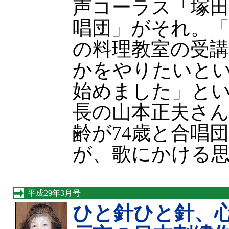
声コーラス「塚
唱団」がそれ。
の料理教室の受
かをやりたいと
始めました」とい
長の山本正夫さん
齢が74歳と合唱
が、歌にかける
平成29年3月号
ひと針ひと針、