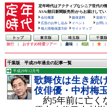
定年時代はアクティブなシニア世代の
ASA(朝日新聞販売所)
からお届けしてい
会社概要
媒体資料
送稿マ
広告のお申し込み
イベント
お問い
個人情報保護方針
サイトマップ
旅行
|
おすすめ特選ツアー
|
趣味
|
相談
|
食
千葉版 平成29年過去の記事一覧
平成29年12月号
歌舞伎は生き続
伎俳優・中村梅
約5年前に亡く