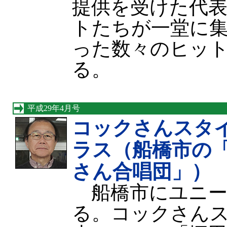
提供を受けた代
トたちが一堂に
った数々のヒッ
る。
平成29年4月号
コックさんスタ
ラス（船橋市の
さん合唱団」）
船橋市にユニー
る。コックさん