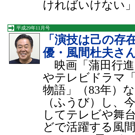
ければいけない
平成29年11月号
「演技は己の存
優・風間杜夫さ
映画「蒲田行進曲
やテレビドラマ
物語」（83年）
（ふうび）し、
してテレビや舞
どで活躍する風