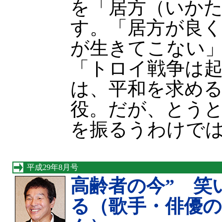
を「居方（いか
す。「居方が良
が生きてこない」
「トロイ戦争は
は、平和を求め
役。だが、とう
を振るうわけで
平成29年8月号
高齢者の今” 笑
る（歌手・俳優