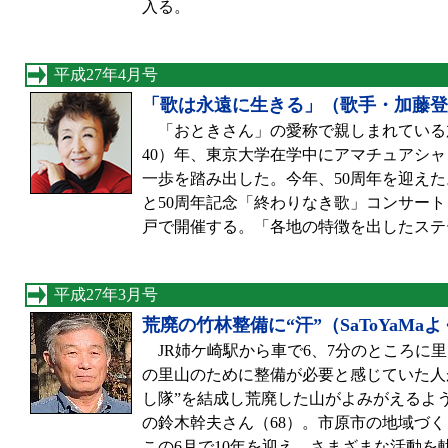
入る。
平成27年4月号
「歌は永遠に生きる」（歌手・加藤登
「おときさん」の愛称で親しまれている加藤
40）年、東京大学在学中にアマチュアシ
一歩を踏み出した。今年、50周年を迎え
と50周年記念「終わりなき歌」コンサート
戸で開催する。「各地の特徴を出したステ
平成27年3月号
荒廃の竹林整備に“汗”（SaToYaMa
JR姉ケ崎駅から車で6、7分のところに
の里山のために整備が必要と感じていた人が集ま
し隊”を結成し荒廃した山がよみがえるよ
の鈴木幹夫さん（68）。市原市の地域づ
この6月で10年を迎え、さまざまな活動を