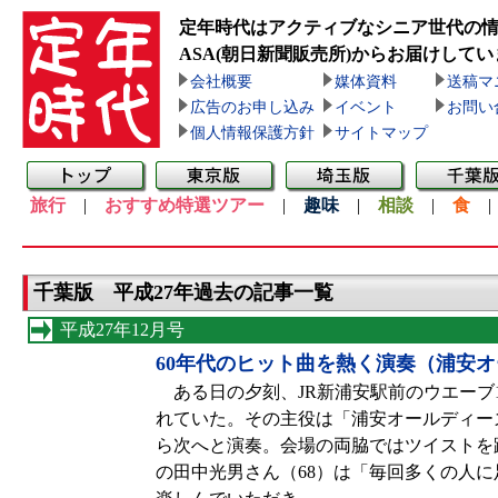
定年時代はアクティブなシニア世代の
ASA(朝日新聞販売所)
からお届けしてい
会社概要
媒体資料
送稿マ
広告のお申し込み
イベント
お問い
個人情報保護方針
サイトマップ
旅行
|
おすすめ特選ツアー
|
趣味
|
相談
|
食
千葉版 平成27年過去の記事一覧
平成27年12月号
60年代のヒット曲を熱く演奏（浦安
ある日の夕刻、JR新浦安駅前のウエーブ1
れていた。その主役は「浦安オールディー
ら次へと演奏。会場の両脇ではツイストを
の田中光男さん（68）は「毎回多くの人