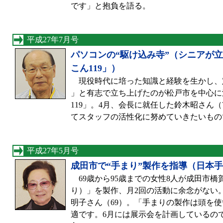
です」と抱負を語る。
平成27年7月号
パソコンの“駆け込み寺”（シニアが
こん119」）
現役時代に培った知識と経験を生かし、
」と有志で立ち上げたのが松戸市を中心に
119」。4月、会長に就任した鈴木昭さん
てスタッフの活性化に努めていきたいもの
平成27年5月号
成田市で“手まり”製作を指導（日本
69歳から95歳までの女性8人が成田市
り）」を製作、月2回の活動に余念がない
明子さん（69）。「手まりの製作は頭を
適です。6月には展示会を計画しているの