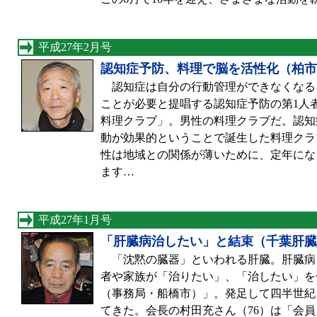
平成27年2月号
認知症予防、料理で脳を活性化（柏市
認知症は自分の行動管理ができなくなる
ことが必要と提唱する認知症予防の第1人
料理クラブ」。男性の料理クラブだ。認知
動が効果的ということで誕生した料理クラ
性は地域との関係が薄いために、定年にな
ます…
平成27年1月号
「肝臓病治したい」と結束（千葉肝臓
「沈黙の臓器」といわれる肝臓。肝臓病
者や家族が「治りたい」、「治したい」を
（事務局・船橋市）」。発足して四半世紀
てきた。会長の村田充さん（76）は「会員