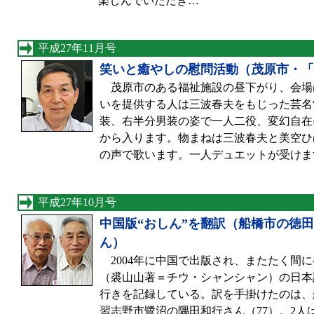
楽しんでいただき…
平成27年11月号
笑いと癒やしの慰問活動（茂原市・「
茂原市のある福祉施設の昼下がり、会場
いを提供する人は三波春夫をもじった芸名
装、右半分男装の姿で一人二役、変幻自在
から入ります。物まねは三波春夫と美空ひ
の声で歌います。一人デュエットが受けま
平成27年10月号
中国版“おしん”を翻訳（船橋市の徳
ん）
2004年に中国で出版され、またたく間
（裘山山著＝チウ・シャンシャン）の日本
行きを記録している。訳を手掛けたのは、
習志野市鷺沼の隅田和行さん（77）。2