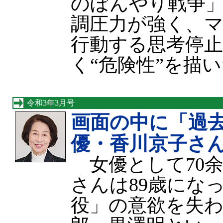
のぼんやり戦争
調圧力が強く、
行動する思考停
く“危険性”を描
令和3年3月号
画面の中に「過
優・香川京子さ
女優として70余
さんは89歳にな
役」の意欲を失