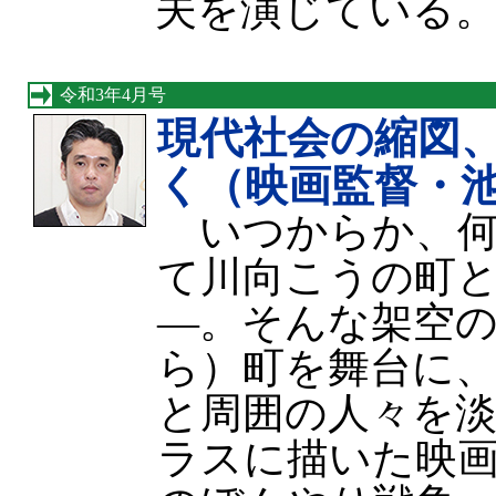
夫を演じている
令和3年4月号
現代社会の縮図
く（映画監督・
いつからか、何
て川向こうの町
—。そんな架空
ら）町を舞台に
と周囲の人々を
ラスに描いた映