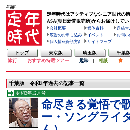
2fggh
定年時代はアクティブなシニア世代の
ASA(朝日新聞販売所)
からお届けしてい
会社概要
媒体資料
送稿マ
広告のお申し込み
イベント
お問い
個人情報保護方針
サイトマップ
旅行
|
おすすめ特選ツアー
|
趣味
|
相談
|
食
千葉版 令和3年過去の記事一覧
令和3年12月号
命尽きる覚悟で
ー・ソングライ
ん）