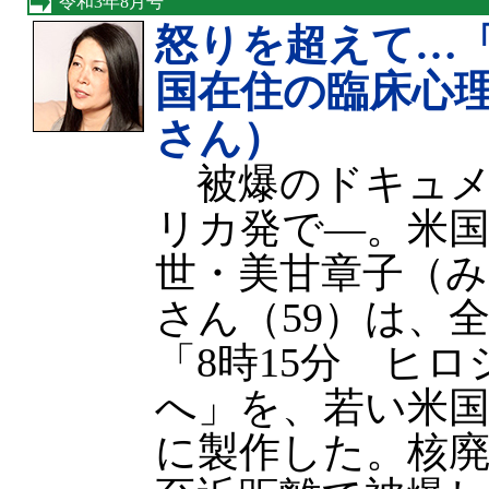
令和3年8月号
怒りを超えて…
国在住の臨床心
さん）
被爆のドキュメ
リカ発で—。米国
世・美甘章子（
さん（59）は、
「8時15分 ヒ
へ」を、若い米
に製作した。核