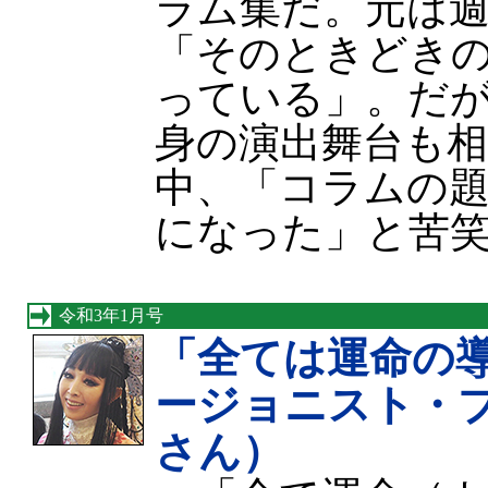
ラム集だ。元は
「そのときどき
っている」。だ
身の演出舞台も
中、「コラムの
になった」と苦
令和3年1月号
「全ては運命の
ージョニスト・
さん）