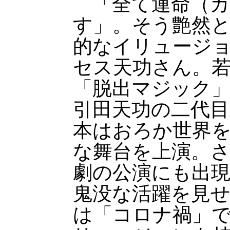
「全て運命（カ
す」。そう艶然
的なイリュージ
セス天功さん。
「脱出マジック
引田天功の二代目
本はおろか世界
な舞台を上演。
劇の公演にも出
鬼没な活躍を見せ
は「コロナ禍」