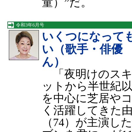
童）”だ。
令和3年6月号
いくつになって
い（歌手・俳優
ん）
「夜明けのスキ
ットから半世紀
を中心に芝居や
く活躍してきた
（74）が主演し