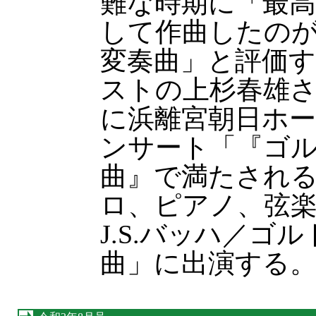
難な時期に「最
して作曲したの
変奏曲」と評価
ストの上杉春雄さん
に浜離宮朝日ホ
ンサート「『ゴ
曲』で満たされ
ロ、ピアノ、弦
J.S.バッハ／ゴ
曲」に出演する