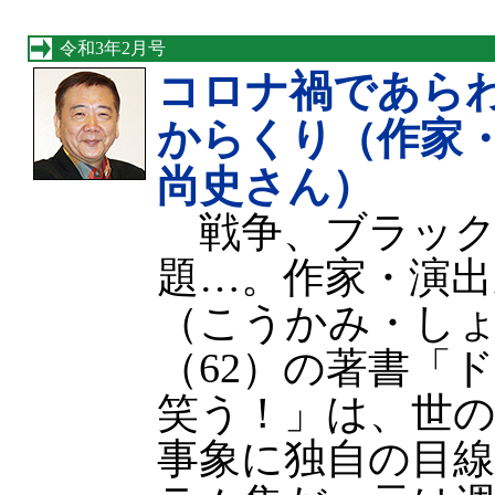
令和3年2月号
コロナ禍であら
からくり（作家
尚史さん）
戦争、ブラック
題…。作家・演出
（こうかみ・し
（62）の著書
笑う！」は、世
事象に独自の目