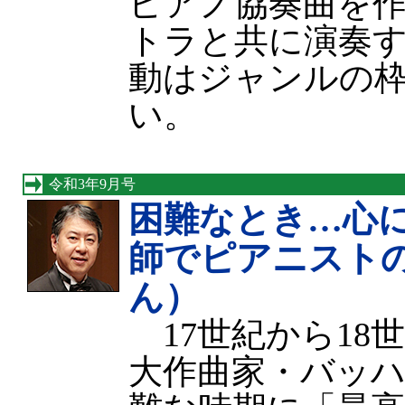
ピアノ協奏曲を
トラと共に演奏
動はジャンルの
い。
令和3年9月号
困難なとき…心
師でピアニスト
ん）
17世紀から18
大作曲家・バッハ