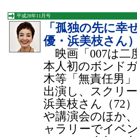
平成28年11月号
「孤独の先に幸
優・浜美枝さん
映画「007は二
本人初のボンド
木等「無責任男
出演し、スクリ
浜美枝さん（72
や講演会のほか
ャラリーでイベ