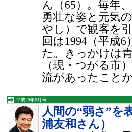
ん（65）。毎年
勇壮な姿と元気
やし）で観客を引
回は1994（平成
た。きっかけは
（現・つがる市
流があったこと
平成28年6月号
人間の“弱さ”を
浦友和さん）