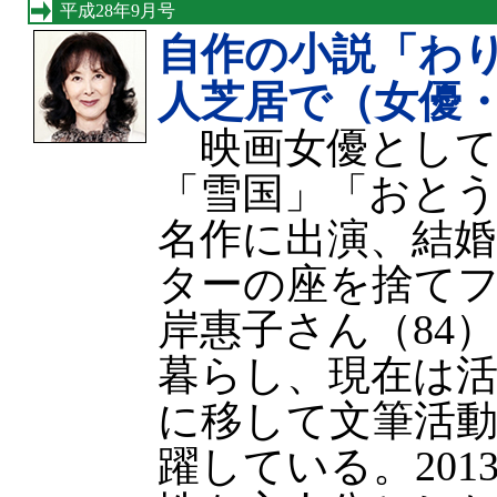
平成28年9月号
自作の小説「わ
人芝居で（女優
映画女優として
「雪国」「おと
名作に出演、結
ターの座を捨て
岸惠子さん（84）
暮らし、現在は
に移して文筆活
躍している。201