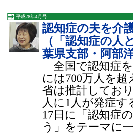
平成28年4月号
認知症の夫を介護
（「認知症の人
葉県支部・阿部
全国で認知症を患
には700万人を
省は推計しており
人に1人が発症す
17日に「認知症
う」をテーマに