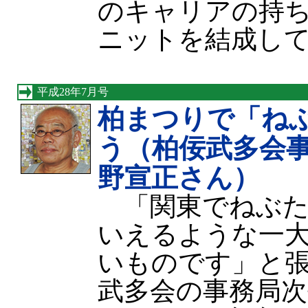
のキャリアの持
ニットを結成し
平成28年7月号
柏まつりで「ね
う（柏佞武多会
野宣正さん）
「関東でねぶた
いえるような一
いものです」と
武多会の事務局次