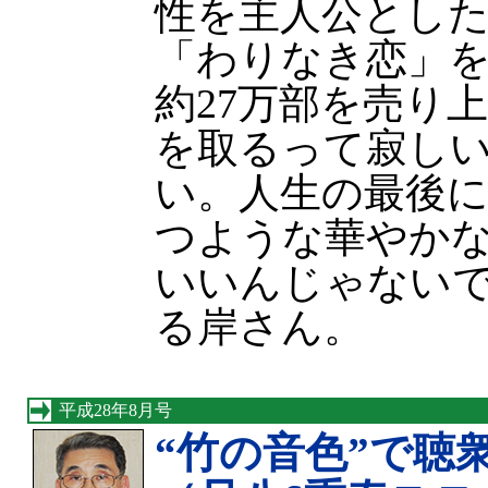
性を主人公とし
「わりなき恋」
約27万部を売り
を取るって寂し
い。人生の最後
つような華やか
いいんじゃない
る岸さん。
平成28年8月号
“竹の音色”で聴