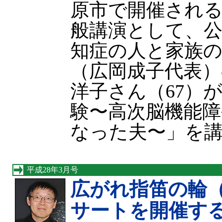
原市で開催され
般講演として、公
知症の人と家族の
（広岡成子代表）
洋子さん（67）
験〜高次脳機能障
なった夫〜」を
平成28年3月号
広がれ指笛の輪
サートを開催す