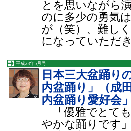
とを思いながら
のに多少の勇気
が（笑）、難し
になっていただ
平成28年5月号
日本三大盆踊り
内盆踊り」（成
内盆踊り愛好会
「優雅でとても
やかな踊りです