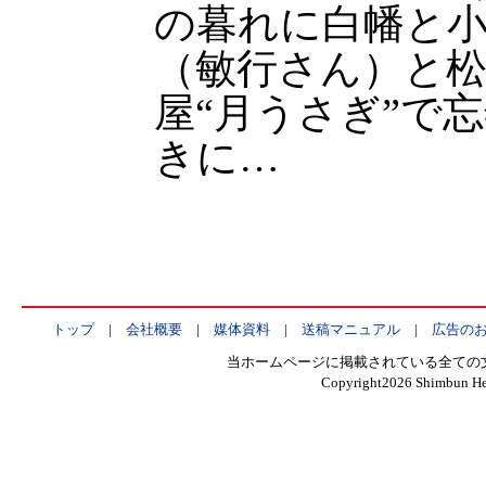
の暮れに白幡と
（敏行さん）と
屋“月うさぎ”で
きに…
トップ
|
会社概要
|
媒体資料
|
送稿マニュアル
|
広告の
当ホームページに掲載されている全ての
Copyright
2026 Shimbun Hen