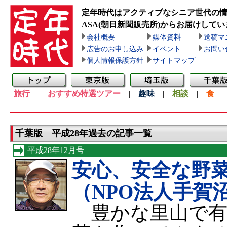
定年時代はアクティブなシニア世代の
ASA(朝日新聞販売所)
からお届けしてい
会社概要
媒体資料
送稿マ
広告のお申し込み
イベント
お問い
個人情報保護方針
サイトマップ
旅行
|
おすすめ特選ツアー
|
趣味
|
相談
|
食
千葉版 平成28年過去の記事一覧
平成28年12月号
安心、安全な野
（NPO法人手賀
豊かな里山で有