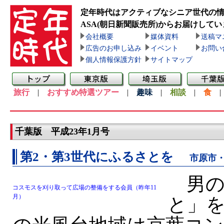
定年時代はアクティブなシニア世代の
ASA(朝日新聞販売所)
からお届けしてい
会社概要
媒体資料
送稿マ
広告のお申し込み
イベント
お問い
個人情報保護方針
サイトマップ
旅行
|
おすすめ特選ツアー
|
趣味
|
相談
|
食
千葉版 平成23年1月号
第2・第3世代にふるさとを
市原市
男の
コスモスを刈り取って広場の整備をする会員（昨年11
月）
と」