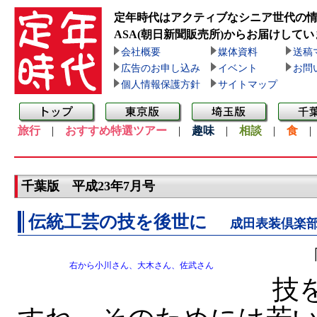
定年時代はアクティブなシニア世代の
ASA(朝日新聞販売所)
からお届けしてい
会社概要
媒体資料
送稿
広告のお申し込み
イベント
お問
個人情報保護方針
サイトマップ
旅行
|
おすすめ特選ツアー
|
趣味
|
相談
|
食
千葉版 平成23年7月号
伝統工芸の技を後世に
成田表装倶楽
「
右から小川さん、大木さん、佐武さん
技