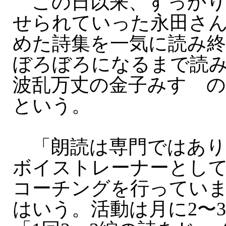
この日以来、すっかり
せられていった永田さ
めた詩集を一気に読み
ぼろぼろになるまで読
波乱万丈の金子みすゞの
という。
「朗読は専門ではあり
ボイストレーナーとし
コーチングを行ってい
はいう。活動は月に2〜