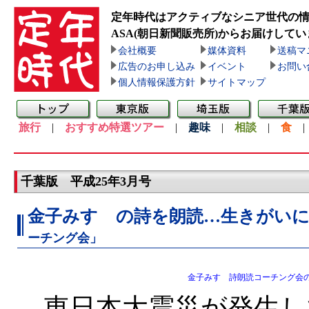
定年時代はアクティブなシニア世代の
ASA(朝日新聞販売所)
からお届けしてい
会社概要
媒体資料
送稿マ
広告のお申し込み
イベント
お問い
個人情報保護方針
サイトマップ
旅行
|
おすすめ特選ツアー
|
趣味
|
相談
|
食
千葉版 平成25年3月号
金子みすゞの詩を朗読…生きがい
ーチング会」
金子みすゞ詩朗読コーチング会
東日本大震災が発生して