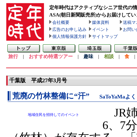
定年時代はアクティブなシニア世代の
ASA(朝日新聞販売所)
からお届けしてい
会社概要
媒体資料
送稿マ
広告のお申し込み
イベント
お問い
個人情報保護方針
サイトマップ
旅行
|
おすすめ特選ツアー
|
趣味
|
相談
|
食
千葉版 平成27年3月号
荒廃の竹林整備に“汗”
SaToYaMaよ
JR
地域住民を招待してのイベント
6、7