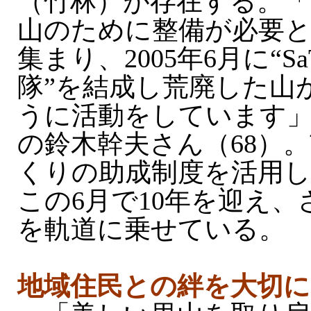
（竹林）が存在する。「
山のために整備が必要
集まり、2005年6月に“Sa
隊”を結成し荒廃した山
うに活動をしています
の鈴木幹夫さん（68）
くりの助成制度を活用し
この6月で10年を迎え
を軌道に乗せている。
地域住民との絆を大切に