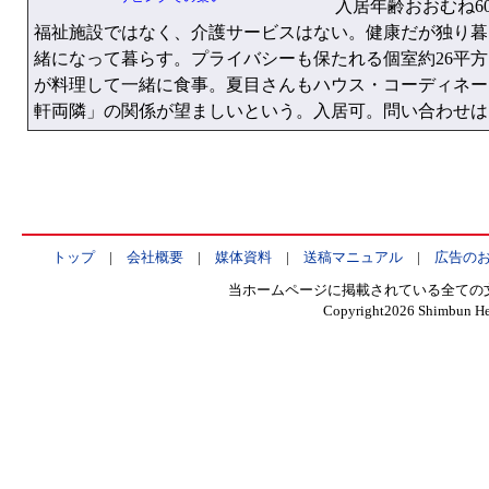
入居年齢おおむね6
福祉施設ではなく、介護サービスはない。健康だが独り暮
緒になって暮らす。プライバシーも保たれる個室約26平
が料理して一緒に食事。夏目さんもハウス・コーディネー
軒両隣」の関係が望ましいという。入居可。問い合わせは Tel.0
トップ
|
会社概要
|
媒体資料
|
送稿マニュアル
|
広告の
当ホームページに掲載されている全ての
Copyright
2026 Shimbun Hen