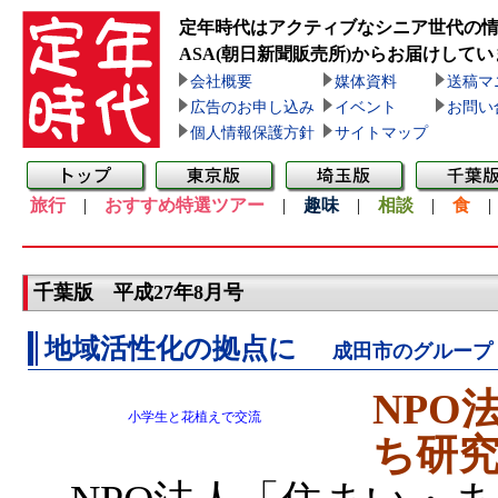
定年時代はアクティブなシニア世代の
ASA(朝日新聞販売所)
からお届けしてい
会社概要
媒体資料
送稿マ
広告のお申し込み
イベント
お問い
個人情報保護方針
サイトマップ
旅行
|
おすすめ特選ツアー
|
趣味
|
相談
|
食
千葉版 平成27年8月号
地域活性化の拠点に
成田市のグループ
NPO
小学生と花植えで交流
ち研