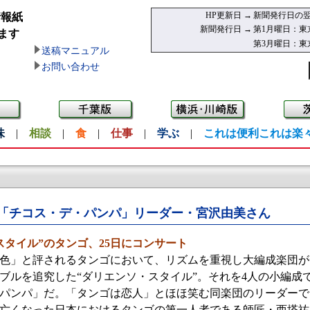
HP更新日 →
新聞発行日の翌
情報紙
新聞発行日 →
第1月曜日：東
ます
第3月曜日：東
送稿マニュアル
お問い合わせ
味
|
相談
|
食
|
仕事
|
学ぶ
|
これは便利これは楽
「チコス・デ・パンパ」リーダー・宮沢由美さん
スタイル”のタンゴ、25日にコンサート
色」と評されるタンゴにおいて、リズムを重視し大編成楽団が
ブルを追究した“ダリエンソ・スタイル”。それを4人の小編成
パンパ」だ。「タンゴは恋人」とほほ笑む同楽団のリーダーで
日亡くなった日本におけるタンゴの第一人者である師匠・西塔祐