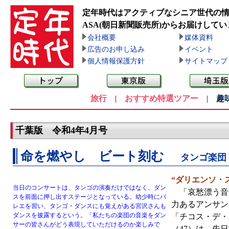
定年時代はアクティブなシニア世代の
ASA(朝日新聞販売所)
からお届けしてい
会社概要
媒体資料
広告のお申し込み
イベント
個人情報保護方針
サイトマップ
旅行
|
おすすめ特選ツアー
|
趣
千葉版 令和4年4月号
命を燃やし ビート刻む
タンゴ楽団
“ダリエンソ・
当日のコンサートは、タンゴの演奏だけではなく、ダン
「哀愁漂う音
スを前面に押し出すステージとなっている。幼少時にバ
力あるアンサン
レエを習い、タンゴ・ダンスにも覚えがある宮沢さんも
ダンスを披露するという。「私たちの楽団の音楽をダン
「チコス・デ・
サーの皆さんがどう表現していただけるのか楽しみで
（47）は、先