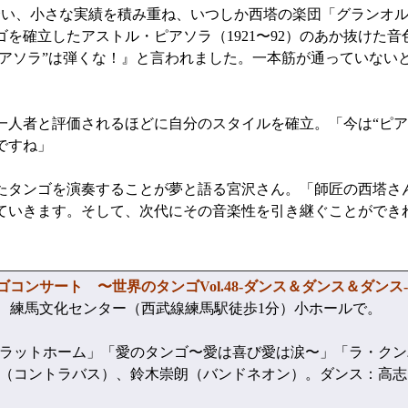
い、小さな実績を積み重ね、いつしか西塔の楽団「グランオル
を確立したアストル・ピアソラ（1921〜92）のあか抜けた
ピアソラ”は弾くな！』と言われました。一本筋が通っていない
人者と評価されるほどに自分のスタイルを確立。「今は“ピア
ですね」
タンゴを演奏することが夢と語る宮沢さん。「師匠の西塔さ
ていきます。そして、次代にその音楽性を引き継ぐことができ
コンサート 〜世界のタンゴVol.48‐ダンス＆ダンス＆ダンス‐
、練馬文化センター（西武線練馬駅徒歩1分）小ホールで。
ラットホーム」「愛のタンゴ〜愛は喜び愛は涙〜」「ラ・クン
（コントラバス）、鈴木崇朗（バンドネオン）。ダンス：高志