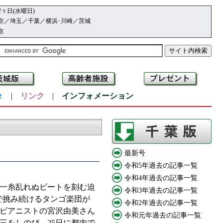
々日(水曜日)
京／埼玉／千葉／横浜･川崎／茨城
京
々
|
リンク
|
インフォメーション
最新号
令和5年過去の記事一覧
令和4年過去の記事一覧
一糸乱れぬビートを刻む迫
令和3年過去の記事一覧
で挑み続けるタンゴ楽団が
令和2年過去の記事一覧
ピアニストの宮沢由美さん
令和元年過去の記事一覧
三をしのび、25日に都内で