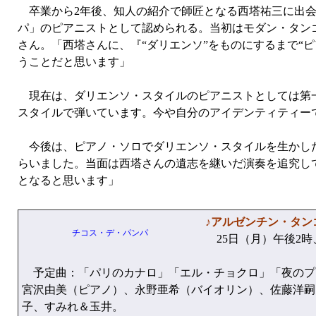
卒業から2年後、知人の紹介で師匠となる西塔祐三に出会
パ」のピアニストとして認められる。当初はモダン・タンゴ
さん。「西塔さんに、『“ダリエンソ”をものにするまで“
うことだと思います」
現在は、ダリエンソ・スタイルのピアニストとしては第一
スタイルで弾いています。今や自分のアイデンティティー
今後は、ピアノ・ソロでダリエンソ・スタイルを生かした
らいました。当面は西塔さんの遺志を継いだ演奏を追究し
となると思います」
♪アルゼンチン・タンゴ
チコス・デ・パンパ
25日（月）午後2時
予定曲：「パリのカナロ」「エル・チョクロ」「夜のプ
宮沢由美（ピアノ）、永野亜希（バイオリン）、佐藤洋嗣
子、すみれ＆玉井。