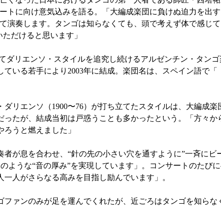
ートに向け意気込みを語る。「大編成楽団に負けぬ迫力を出す
て演奏します。タンゴは知らなくても、頭で考えず体で感じて
いただけると思います」
してダリエンソ・スタイルを追究し続けるアルゼンチン・タンゴ
ている若手により2003年に結成。楽団名は、スペイン語で「
リエンソ（1900〜76）が打ち立てたスタイルは、大編成楽
ったが、結成当初は戸惑うことも多かったという。「方々から
やろうと燃えました」
者が息を合わせ、“針の先の小さい穴を通すように”一斉にビ
団のような“音の厚み”を実現しています」。コンサートのたび
人一人がさらなる高みを目指し励んでいます」。
ファンのみが足を運んでくれたが、近ごろはタンゴを知らな