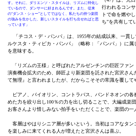
す。それに、ダリエンソ・スタイルは、リズムに特化し
行われるコンサ
ているので、ダンサーに好まれるんです。また、従来
の“ダンス・ショー”としてではなく、私たちの持つ楽団
トで命を燃やし
の強みを生かした、新しいスタイルを打ち出せればと思
ち”を共有して
っています」
「チコス・デ・パンパ」は、1955年の結成以来、一貫
ルケスタ・ティピカ・パンパ」（略称：「パンパ」）に属し
を意味する。
「リズムの王様」と呼ばれたアルゼンチンの巨匠ファン・ダ
演奏機会拡大のため、師匠より新楽団を託された宮沢さんだ
て無理』と言われましたが、だからこそその常識を覆して
ピアノ、バイオリン、コントラバス、バンドネオンの各奏
めた力を絞り出し100％の力を出し切ることで、大編成楽
お客さんより惜しみない拍手をいただくことで、楽団の一
客層はやはりシニア層が多いという。当初はコアなタンゴ
を楽しみに来てくれる人が増えたと宮沢さんは喜ぶ。