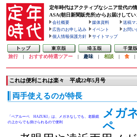
定年時代はアクティブなシニア世代の
ASA(朝日新聞販売所)
からお届けしてい
会社概要
媒体資料
送稿マ
広告のお申し込み
イベント
お問い
個人情報保護方針
サイトマップ
旅行
|
おすすめ特選ツアー
|
趣味
|
相談
|
食
これは便利これは楽々 平成22年5月号
両手使えるのが特長
メガ
「ペアルーペ HAZUKI」は、メガネなしでも、老眼鏡
ペ
の上からでも掛けられるので便利