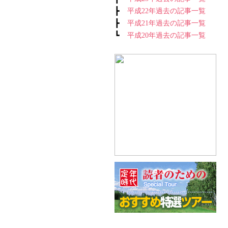
┣
平成22年過去の記事一覧
┣
平成21年過去の記事一覧
┗
平成20年過去の記事一覧