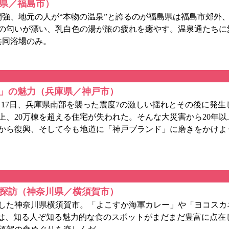
県／福島市）
強、地元の人が“本物の温泉”と誇るのが福島県は福島市郊外
の匂いが漂い、乳白色の湯が旅の疲れを癒やす。温泉通たちに
共同浴場のみ。
ド」の魅力（兵庫県／神戸市）
1月17日、兵庫県南部を襲った震度7の激しい揺れとその後に発
た上、20万棟を超える住宅が失われた。そんな大災害から20年
から復興、そして今も地道に「神戸ブランド」に磨きをかけよ
探訪（神奈川県／横須賀市）
した神奈川県横須賀市。「よこすか海軍カレー」や「ヨコスカ
には、知る人ぞ知る魅力的な食のスポットがまだまだ豊富に点在