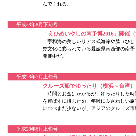
んでくれる。
平成28年8月下旬号
「えひめいやしの南予博2016」開催
宇和海の美しいリアス式海岸や肱（ひじ
史文化に彩られている愛媛県南西部の南予（
開催中だ。
平成28年7月上旬号
クルーズ船でゆったり（横浜～台湾）
時間とお金はかかるが、ゆったりした時
を運ばずに済むため、年齢にふさわしい旅
に比べまだ少ないが、アジアのクルーズ市
平成28年6月上旬号