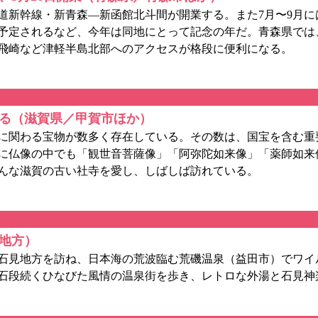
道新幹線・新青森—新函館北斗間が開業する。また7月〜9月に
予定されるなど、今年は同地にとって記念の年だ。青森県では
飛崎など津軽半島北部へのアクセスが格段に便利になる。
る（滋賀県／甲賀市ほか）
に関わる宝物が数多く存在している。その数は、国宝を含む重
誇る。特に仏像の中でも「観世音菩薩像」「阿弥陀如来像」「薬師如
んな滋賀の古い社寺を愛し、しばしば訪れている。
地方）
石見地方を訪ね、日本海の荒波臨む荒磯温泉（益田市）でワイ
石段続くひなびた風情の温泉街を歩き、レトロな外湯と石見神