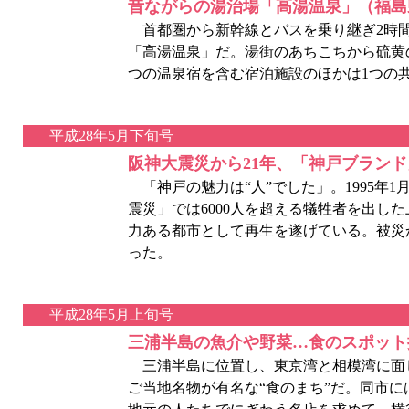
昔ながらの湯治場「高湯温泉」（福島
首都圏から新幹線とバスを乗り継ぎ2時間
「高湯温泉」だ。湯街のあちこちから硫黄
つの温泉宿を含む宿泊施設のほかは1つの
平成28年5月下旬号
阪神大震災から21年、「神戸ブラン
「神戸の魅力は“人”でした」。1995年
震災」では6000人を超える犠牲者を出し
力ある都市として再生を遂げている。被災
った。
平成28年5月上旬号
三浦半島の魚介や野菜…食のスポット
三浦半島に位置し、東京湾と相模湾に面
ご当地名物が有名な“食のまち”だ。同市