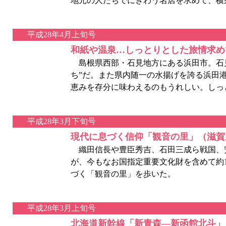
地元の人たちでにぎわう名店を求めて、横
平成28年4月上旬号
和紙や温泉…しっとりとした旅情求め
島根県西部・石見地方にある浜田市。石見
ち”だ。また県内随一の水揚げを誇る浜田
恵みを存分に味わえるのもうれしい。しっ
平成28年3月下旬号
現代に息づく信仰「観音の里」（滋賀
織田信長や豊臣秀吉、石田三成ら戦国、
が、今もなお国指定重要文化財を含めて約
づく「観音の里」を歩いた。
平成28年3月上旬号
北海道新幹線「新青森―新函館北斗」