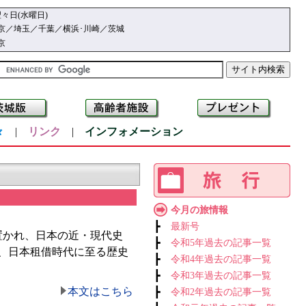
々日(水曜日)
京／埼玉／千葉／横浜･川崎／茨城
京
々
|
リンク
|
インフォメーション
今月の旅情報
┣
最新号
置かれ、日本の近・現代史
┣
令和5年過去の記事一覧
、日本租借時代に至る歴史
┣
令和4年過去の記事一覧
┣
令和3年過去の記事一覧
本文はこちら
┣
令和2年過去の記事一覧