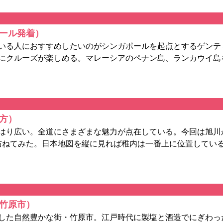
ール発着）
いる人におすすめしたいのがシンガポールを起点とするゲンテ
軽にクルーズが楽しめる。マレーシアのペナン島、ランカウイ島
方）
はり広い。全道にさまざまな魅力が点在している。今回は旭川
訪ねてみた。日本地図を縦に見れば稚内は一番上に位置している
／竹原市）
した自然豊かな街・竹原市。江戸時代に製塩と酒造でにぎわっ