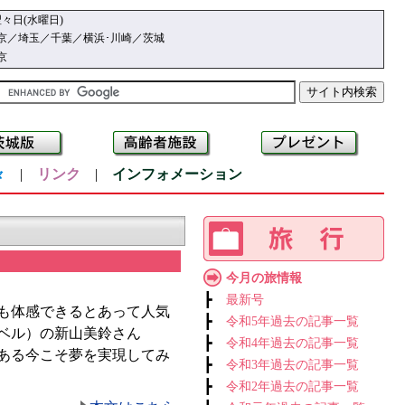
々日(水曜日)
京／埼玉／千葉／横浜･川崎／茨城
京
々
|
リンク
|
インフォメーション
今月の旅情報
┣
最新号
も体感できるとあって人気
┣
令和5年過去の記事一覧
ベル）の新山美鈴さん
┣
令和4年過去の記事一覧
ある今こそ夢を実現してみ
┣
令和3年過去の記事一覧
┣
令和2年過去の記事一覧