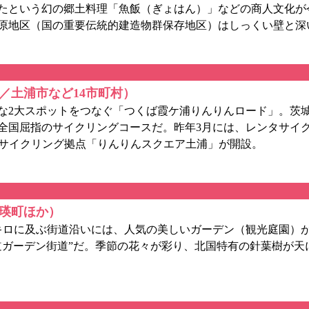
たという幻の郷土料理「魚飯（ぎょはん）」などの商人文化が
原地区（国の重要伝統的建造物群保存地区）はしっくい壁と深
／土浦市など14市町村）
2大スポットをつなぐ「つくば霞ケ浦りんりんロード」。茨城
る全国屈指のサイクリングコースだ。昨年3月には、レンタサイ
大サイクリング拠点「りんりんスクエア土浦」が開設。
美瑛町ほか）
キロに及ぶ街道沿いには、人気の美しいガーデン（観光庭園）
道ガーデン街道”だ。季節の花々が彩り、北国特有の針葉樹が天