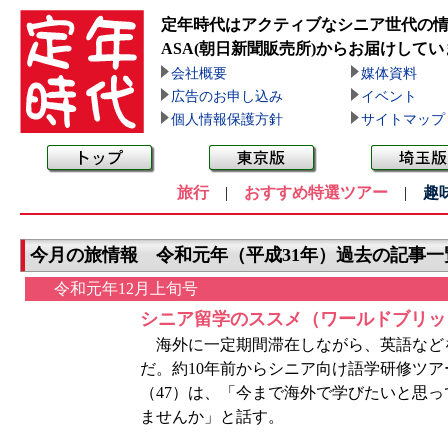
定年時代はアクティブなシニア世代の
ASA(朝日新聞販売所)
からお届けしてい
会社概要
媒体資料
広告のお申し込み
イベント
個人情報保護方針
サイトマップ
旅行
|
おすすめ特選ツアー
|
趣
今月の旅情報 令和元年（平成31年）過去の記事一
令和元年12月上旬号
シニア留学のススメ（ワールドブリッ
海外に一定期間滞在しながら、英語など
だ。約10年前からシニア向け語学研修ツ
（47）は、「今まで海外で学びたいと思
ませんか」と話す。