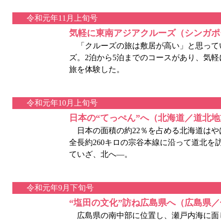
令和元年11月上旬号
気軽に東南アジアクルーズ（シンガポ
「クルーズの旅は敷居が高い」と思って
ズ。2泊から5泊までのコースがあり、気
旅を体験した。
令和元年10月上旬号
日本の“てっぺん”へ（北海道／道北地
日本の面積の約22％を占める北海道はや
全長約260キロの宗谷本線に沿って道北を
ていざ、北へ—。
令和元年9月下旬号
“塩田の文化”訪ね広島県へ（広島県
広島県の南中部に位置し、瀬戸内海に面