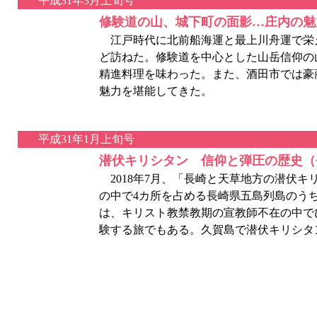
平成31年3月上旬号
修験道の山、城下町の面影…庄内の魅
江戸時代に北前船海運と最上川舟運で栄
ど訪ねた。修験道を中心とした山岳信仰の
精進料理を味わった。また、酒田市では豪
魅力を堪能してきた。
平成31年1月上旬号
潜伏キリシタン 信仰と弾圧の歴史（
2018年7月、「長崎と天草地方の潜伏キ
の中で4カ所を占める長崎県五島列島のう
は、キリスト教禁教期の宣教師不在の中で
験する旅でもある。久賀島で潜伏キリシタ