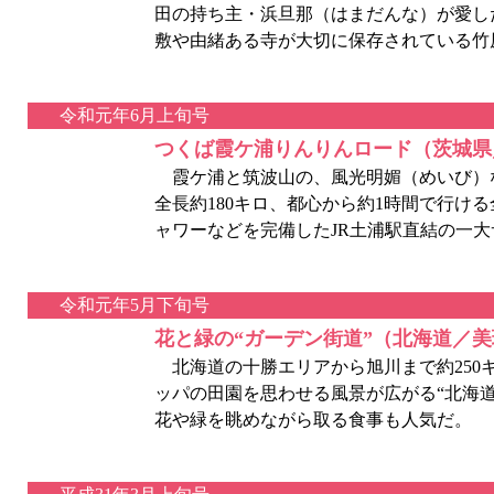
田の持ち主・浜旦那（はまだんな）が愛し
敷や由緒ある寺が大切に保存されている竹
令和元年6月上旬号
つくば霞ケ浦りんりんロード（茨城県
霞ケ浦と筑波山の、風光明媚（めいび）な
全長約180キロ、都心から約1時間で行け
ャワーなどを完備したJR土浦駅直結の一
令和元年5月下旬号
花と緑の“ガーデン街道”（北海道／
北海道の十勝エリアから旭川まで約250
ッパの田園を思わせる風景が広がる“北海
花や緑を眺めながら取る食事も人気だ。