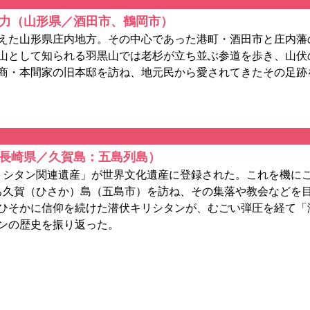
力（山形県／酒田市、鶴岡市）
えた山形県庄内地方。その中心であった港町・酒田市と庄内藩
山として知られる羽黒山では老杉が立ち並ぶ参道を歩き、山伏
商・本間家の旧本邸を訪ね、地元民から愛されてきたその足跡
長崎県／久賀島：五島列島）
リシタン関連遺産」が世界文化遺産に登録された。これを機にこ
ち久賀（ひさか）島（五島市）を訪ね、その集落や教会などを
ひそかに信仰を続けた潜伏キリシタンが、むごい弾圧を経て「
ンの歴史を振り返った。