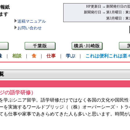
HP更新日 →
新聞発行日の翌
情報紙
新聞発行日 →
第1月曜日：東
ます
第3月曜日：東
送稿マニュアル
お問い合わせ
味
|
相談
|
食
|
仕事
|
学ぶ
|
これは便利これは楽
覧
ジの語学研修）
を学ぶシニア留学。語学研修だけではなく各国の文化や国民性
アーを実施するワールドブリッジ（（株）オーバーシーズ・トラ
っても仕事や家事であきらめてきた人も多いと思います。時間が