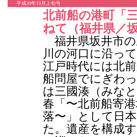
平成30年10月上旬号
北前船の港町「
ねて（福井県／
福井県坂井市の
川の河口に沿って
江戸時代には北前
船問屋でにぎわ
は三國湊（みなと
春「〜北前船寄港
落〜」として日本
た。遺産を構成す