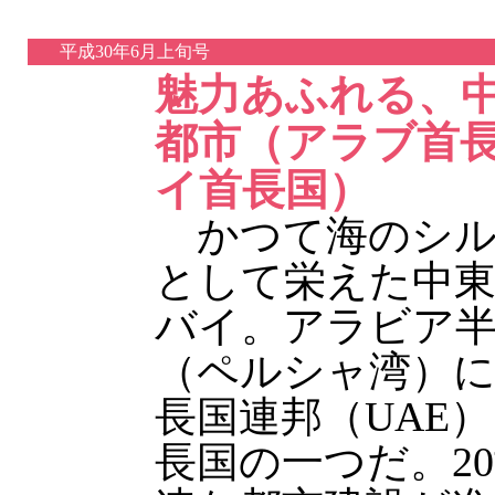
平成30年6月上旬号
魅力あふれる、
都市（アラブ首
イ首長国）
かつて海のシル
として栄えた中東
バイ。アラビア
（ペルシャ湾）
長国連邦（UAE
長国の一つだ。2