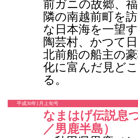
前ガニの故郷、福
隣の南越前町を訪
な日本海を一望す
陶芸村、かつて日
北前船の船主の豪
化に富んだ見ど
る。
平成30年1月上旬号
なまはげ伝説息
／男鹿半島）