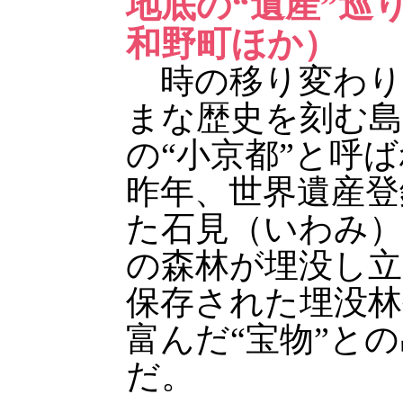
地底の“遺産”巡
和野町ほか）
時の移り変わり
まな歴史を刻む島
の“小京都”と呼
昨年、世界遺産登
た石見（いわみ）
の森林が埋没し立
保存された埋没林
富んだ“宝物”と
だ。