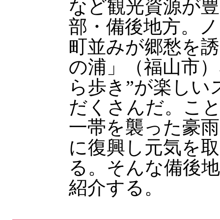
など観光資源が豊
部・備後地方。
町並みが郷愁を誘
の浦」（福山市）
ら歩き”が楽しい
だくさんだ。こと
一帯を襲った豪雨
に復興し元気を
る。そんな備後
紹介する。