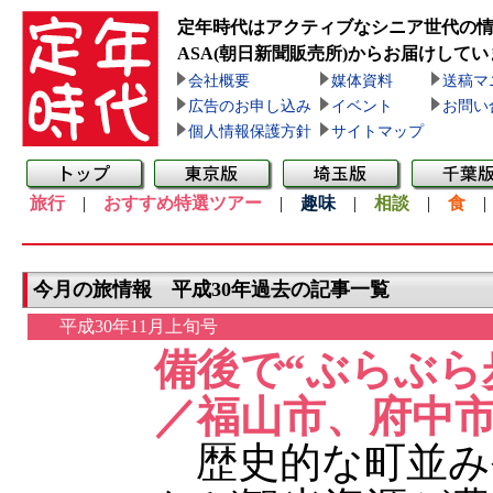
定年時代はアクティブなシニア世代の
ASA(朝日新聞販売所)
からお届けしてい
会社概要
媒体資料
送稿マ
広告のお申し込み
イベント
お問い
個人情報保護方針
サイトマップ
旅行
|
おすすめ特選ツアー
|
趣味
|
相談
|
食
今月の旅情報 平成30年過去の記事一覧
平成30年11月上旬号
備後で“ぶらぶら
／福山市、府中
歴史的な町並み