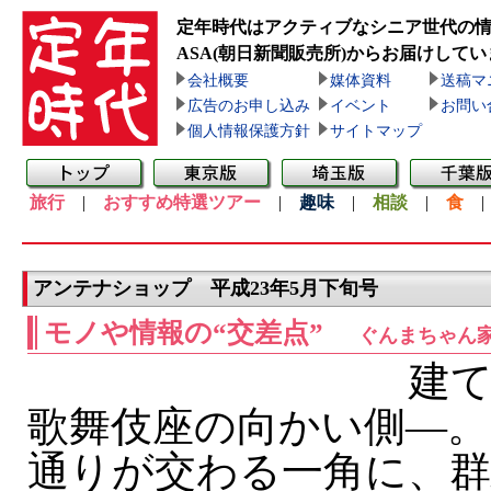
定年時代はアクティブなシニア世代の
ASA(朝日新聞販売所)
からお届けしてい
会社概要
媒体資料
送稿マ
広告のお申し込み
イベント
お問い
個人情報保護方針
サイトマップ
旅行
|
おすすめ特選ツアー
|
趣味
|
相談
|
食
アンテナショップ 平成23年5月下旬号
モノや情報の“交差点”
ぐんまちゃん
建て
歌舞伎座の向かい側—。
通りが交わる一角に、