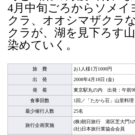
4月中旬ごろからソメイ
クラ、オオシマザクラな
クラが、湖を見下ろす
染めていく。
旅 費
お1人様1万1000円
出 発
2008年4月18日 (金)
発 着
東京駅丸の内 出発：午前9時
食事回数
1回／「たから荘」山里料理
最少催行人数
25名
(株)朝日旅行 港区芝大門1
旅行企画実施
(社)日本旅行業協会会員