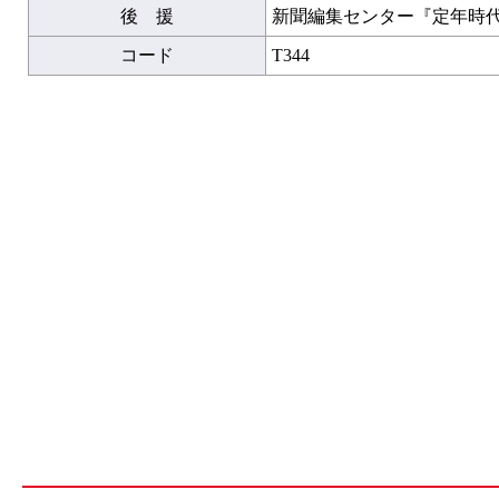
後 援
新聞編集センター『定年時
コード
T344