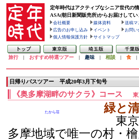
定年時代はアクティブなシニア世代の
ASA(朝日新聞販売所)
からお届けしてい
会社概要
媒体資料
送稿マ
広告のお申し込み
イベント
お問い
個人情報保護方針
サイトマップ
旅行
|
おすすめ特選ツアー
|
趣味
|
相談
|
食
日帰りバスツアー 平成20年3月下旬号
《奥多摩湖畔のサクラ》コース
東
緑と
たから荘
東京
多摩地域で唯一の村・檜