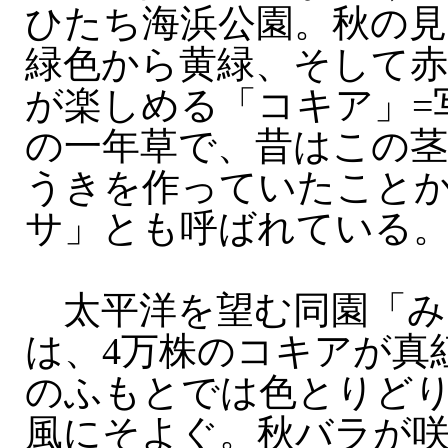
ひたち海浜公園。秋の
緑色から黄緑、そして赤
が楽しめる「コキア」=
の一年草で、昔はこの
うきを作っていたこと
サ」とも呼ばれている
太平洋を望む同園「み
は、4万株のコキアが真
のふもとでは色とりど
風にそよぐ。秋バラが