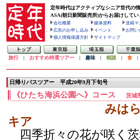
定年時代はアクティブなシニア世代の
ASA(朝日新聞販売所)
からお届けしてい
会社概要
媒体資料
送稿マ
広告のお申し込み
イベント
お問い
個人情報保護方針
サイトマップ
旅行
|
おすすめ特選ツアー
|
趣味
|
相談
|
食
日帰りバスツアー 平成20年9月下旬号
《ひたち海浜公園へ》コース
茨城
みは
キア
四季折々の花が咲く茨