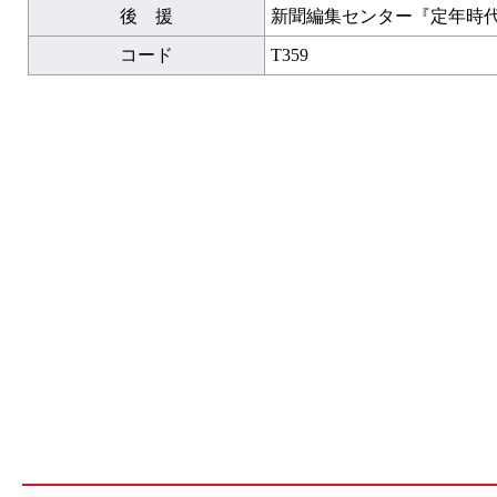
後 援
新聞編集センター『定年時
コード
T359