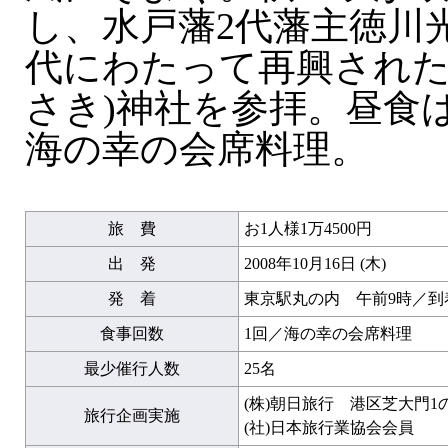
し、水戸藩2代藩主徳川光
代にわたって再興された
さき)神社を参拝。昼食
海の幸の会席料理。
旅 費
お1人様1万4500円
出 発
2008年10月16日 (木)
発 着
東京駅丸の内 午前9時／到着
食事回数
1回／海の幸の会席料理
最少催行人数
25名
(株)朝日旅行 港区芝大門1
旅行企画実施
(社)日本旅行業協会会員