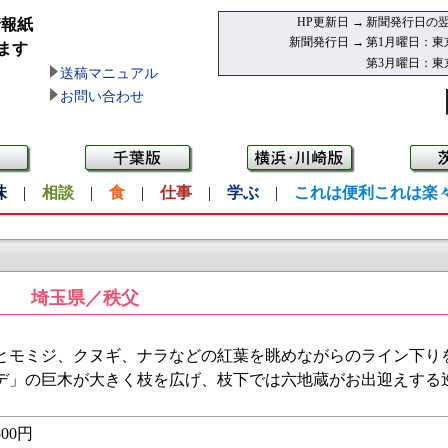
HP更新日 →
新聞発行日の翌
情報紙
新聞発行日 →
第1月曜日：東
ます
第3月曜日：東
送稿マニュアル
お問い合わせ
味
|
相談
|
食
|
仕事
|
学ぶ
|
これは便利これは楽
埼玉県／秩父
モミジ、クヌギ、ナラなどの紅葉を眺めながらのライン下り
エデ」の巨木が大きく枝を広げ、枝下では六地蔵がお出迎えする
00円