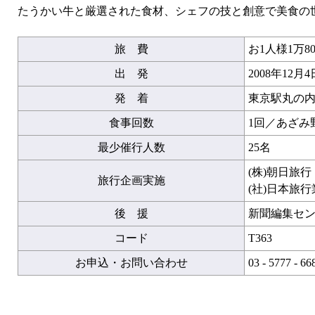
たうかい牛と厳選された食材、シェフの技と創意で美食の
旅 費
お1人様1万80
出 発
2008年12月4
発 着
東京駅丸の内
食事回数
1回／あざみ
最少催行人数
25名
(株)朝日旅
旅行企画実施
(社)日本旅
後 援
新聞編集セ
コード
T363
お申込・お問い合わせ
03 - 5777 