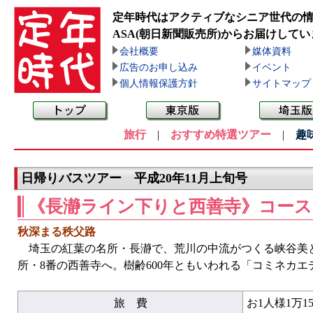
定年時代はアクティブなシニア世代の
ASA(朝日新聞販売所)
からお届けしてい
会社概要
媒体資料
広告のお申し込み
イベント
個人情報保護方針
サイトマップ
旅行
|
おすすめ特選ツアー
|
趣
日帰りバスツアー 平成20年11月上旬号
《長瀞ライン下りと西善寺》コース
秋深まる秩父路
埼玉の紅葉の名所・長瀞で、荒川の中流がつくる峡谷美と
所・8番の西善寺へ。樹齢600年ともいわれる「コミネカ
旅 費
お1人様1万15