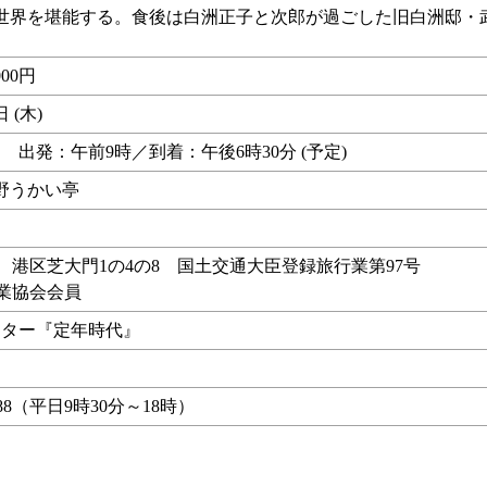
世界を堪能する。食後は白洲正子と次郎が過ごした旧白洲邸・
00円
日 (木)
 出発：午前9時／到着：午後6時30分 (予定)
野うかい亭
行 港区芝大門1の4の8 国土交通大臣登録旅行業第97号
行業協会会員
ンター『定年時代』
- 6688（平日9時30分～18時）