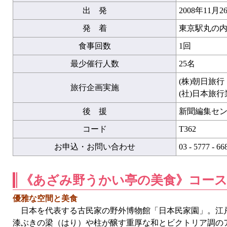
出 発
2008年11月26
発 着
東京駅丸の内
食事回数
1回
最少催行人数
25名
(株)朝日旅
旅行企画実施
(社)日本旅
後 援
新聞編集セ
コード
T362
お申込・お問い合わせ
03 - 5777 
《あざみ野うかい亭の美食》コー
優雅な空間と美食
日本を代表する古民家の野外博物館「日本民家園」。江戸
漆ぶきの梁（はり）や柱が醸す重厚な和とビクトリア調の