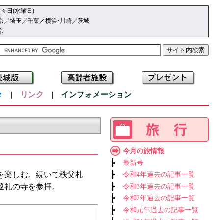
々日(水曜日)
京／埼玉／千葉／横浜･川崎／茨城
京
々
|
リンク
|
インフォメーション
今月の旅情報
┣
最新号
を楽しむ。続いて秩父札
┣
令和4年過去の記事一覧
巡礼の寺を参拝。
┣
令和3年過去の記事一覧
┣
令和2年過去の記事一覧
┣
令和元年過去の記事一覧