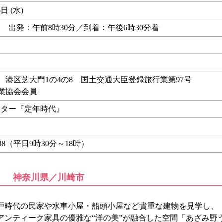
日 (水)
 出発：午前8時30分／到着：午後6時30分着
行 港区芝大門1の4の8 国土交通大臣登録旅行業第97号
行業協会会員
ンター『定年時代』
- 6688（平日9時30分～18時）
ス
神奈川県／川崎市
時代の民家や水車小屋・船頭小屋など貴重な建物を見学し、
アンティーク家具の優雅な“洋の美”が融合した空間「あざみ野