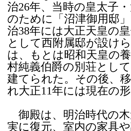
治26年、当時の皇太子
のために「沼津御用邸」
治38年には大正天皇の
として西附属邸が設けら
は、もとは昭和天皇の
村純義伯爵の別荘として
建てられた。その後、移
れ大正11年には現在の
御殿は、明治時代の木
実に復元、室内の家具や