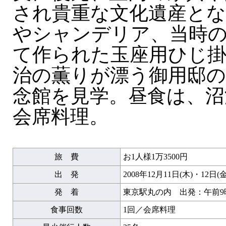
され貴重な文化遺産と
やシャンデリア、当時
て作られた玉座用ひじ
治の薫りが漂う御用邸の
念館を見学。昼食は、沼
会席料理。
旅 費
お1人様1万3500円
出 発
2008年12月11日(木)・12日(金
発 着
東京駅丸の内 出発：午前9時
食事回数
1回／会席料理