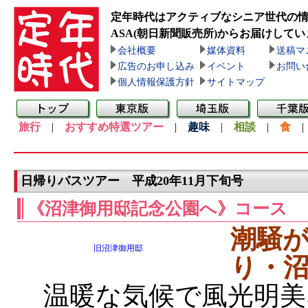
定年時代はアクティブなシニア世代の
ASA(朝日新聞販売所)
からお届けしてい
会社概要
媒体資料
送稿マ
広告のお申し込み
イベント
お問い
個人情報保護方針
サイトマップ
旅行
|
おすすめ特選ツアー
|
趣味
|
相談
|
食
日帰りバスツアー 平成20年11月下旬号
《沼津御用邸記念公園へ》コース
潮騒
旧沼津御用邸
り・
温暖な気候で風光明美