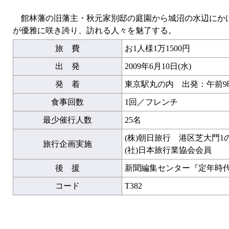
館林藩の旧藩主・秋元家別邸の庭園から城沼の水辺にかけて
が優雅に咲き誇り、訪れる人々を魅了する。
旅 費
お1人様1万1500円
出 発
2009年6月10日(水)
発 着
東京駅丸の内 出発：午前9時
食事回数
1回／フレンチ
最少催行人数
25名
(株)朝日旅行 港区芝大門1
旅行企画実施
(社)日本旅行業協会会員
後 援
新聞編集センター『定年時
コード
T382