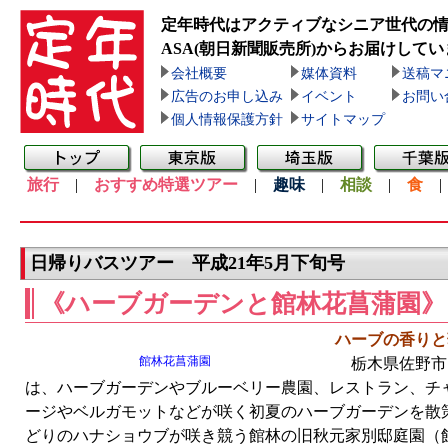
定年時代はアクティブなシニア世代の
ASA(朝日新聞販売所)
からお届けしてい
会社概要
媒体資料
送稿マ
広告のお申し込み
イベント
お問い
個人情報保護方針
サイトマップ
旅行
|
おすすめ特選ツアー
|
趣味
|
相談
|
食
日帰りバスツアー 平成21年5月下旬号
《ハーブガーデンと館林花菖蒲園》
ハーブの香りと
館林花菖蒲園
栃木県佐野市
は、ハーブガーデンやブルーベリー農園、レストラン、チ
ージやベルガモットなどが咲く初夏のハーブガーデンを散
どりのハナショウブが咲き競う館林の旧秋元家別邸庭園（